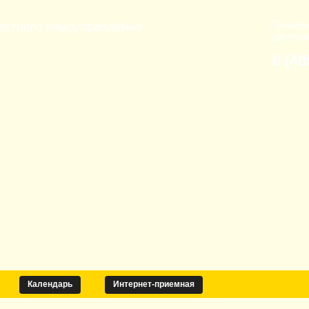
Телефо
естного самоуправления
депута
8 (49
Календарь
Интернет-приемная