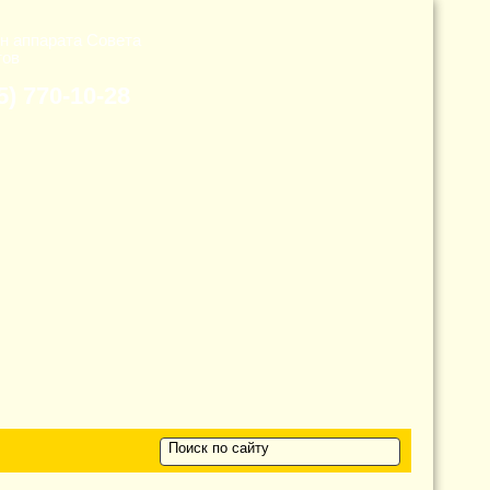
н аппарата Cовета
тов
5) 770-10-28