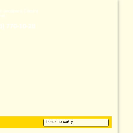
н аппарата Cовета
тов
5) 770-10-28