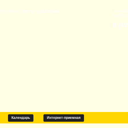
Телефо
естного самоуправления
депута
8 (49
Календарь
Интернет-приемная