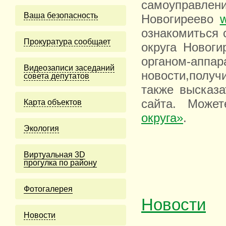
самоупра
Ваша безопасность
Новогиреево
w
ознакомиться 
Прокуратура сообщает
округа Новоги
органом-аппар
Видеозаписи заседаний
новости,получ
совета депутатов
также высказ
сайта. Може
Карта объектов
округа»
.
Экология
Виртуальная 3D
прогулка по району
Фотогалерея
Новости
Новости