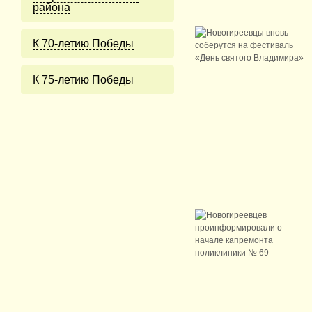
района
К 70-летию Победы
К 75-летию Победы