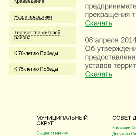
Краеведение
предпринимате
прекращения т
Наши праздники
Скачать
Творчество жителей
района
08 апреля 201
Об утверждени
К 70-летию Победы
предоставлени
уставов терри
К 75-летию Победы
Скачать
МУНИЦИПАЛЬНЫЙ
СОВЕТ 
ОКРУГ
Комиссии Со
Общие сведения
Депутаты Со