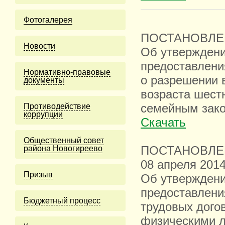
Фотогалерея
ПОСТАНОВЛЕНИ
Новости
Об утверждени
предоставлени
Нормативно-правовые
о разрешении 
документы
возраста шестн
Противодействие
семейным зако
коррупции
Скачать
Общественный совет
района Новогиреево
ПОСТАНОВЛЕ
08 апреля 201
Призыв
Об утверждени
предоставлени
Бюджетный процесс
трудовых дого
физическими 