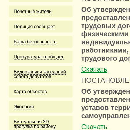
Об утвержден
Почетные жители
предоставлен
трудовых дог
Полиция сообщает
физическими
индивидуаль
Ваша безопасность
работниками,
Прокуратура сообщает
трудового до
Скачать
Видеозаписи заседаний
совета депутатов
ПОСТАНОВЛЕНИ
Об утвержден
Карта объектов
предоставлен
уставов терр
Экология
самоуправле
Виртуальная 3D
Скачать
прогулка по району