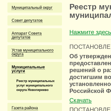
Реестр му
Муниципальный округ
муниципал
Cовет депутатов
Нажмите здесь
Аппарат Совета
депутатов
ПОСТАНОВЛЕНИ
Устав муниципального
округа
Об утвержден
предоставлен
Муниципальные
решений о ра
услуги
достигшим во
Реестр муниципальных
установленн
услуг муниципального
Российской 
округа Новогиреево
Скачать
Газета района
ПОСТАНОВЛЕНИ