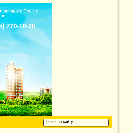
н аппарата Cовета
тов
5) 770-10-28