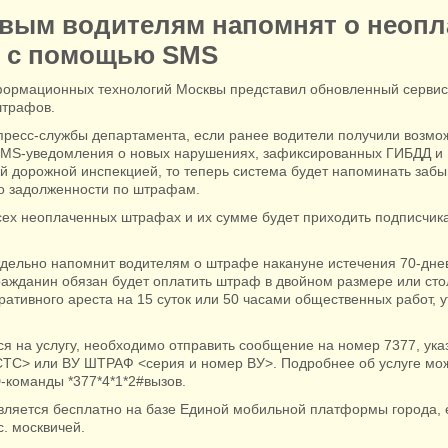
вым водителям напомнят о неоп
 с помощью SMS
ормационных технологий Москвы представил обновленный сервис
штрафов.
ресс-службы департамента, если ранее водители получили возмо
SMS-уведомления о новых нарушениях, зафиксированных ГИБДД и
й дорожной инспекцией, то теперь система будет напоминать заб
о задолженности по штрафам.
ех неоплаченных штрафах и их сумме будет приходить подписчика
тдельно напомнит водителям о штрафе накануне истечения 70‑днев
ражданин обязан будет оплатить штраф в двойном размере или сто
ативного ареста на 15 суток или 50 часами общественных работ, 
ся на услугу, необходимо отправить сообщение на номер 7377, у
СТС> или ВУ ШТРАФ <серия и номер ВУ>. Подробнее об услуге мож
команды *377*4*1*2#вызов.
вляется бесплатно на базе Единой мобильной платформы города, 
с. москвичей.