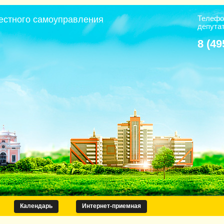
Телефо
естного самоуправления
депута
8 (49
Календарь
Интернет-приемная