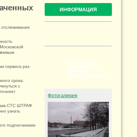
лаченных
ИНФОРМАЦИЯ
 отслеживания
жность
 Московской
ывчивым
СПРАВОЧНИК ПО
м сервиса раз
ОБРАЩЕНИЯМ КУДА
ОБРАТИТСЯ В
РАЗЛИЧНЫХ СИТУАЦИЯХ
ного срока,
лкнуться с
уточняет
Фотогалерея
казав СТС ШТРАФ
но узнать
его подписчиками