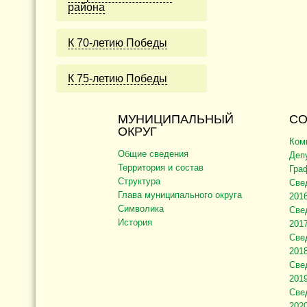
района
К 70-летию Победы
К 75-летию Победы
МУНИЦИПАЛЬНЫЙ
СО
ОКРУГ
Ком
Общие сведения
Деп
Территория и состав
Гра
Структура
Све
Глава муниципального округа
2016
Символика
Све
История
2017
Све
2018
Све
2019
Све
2020