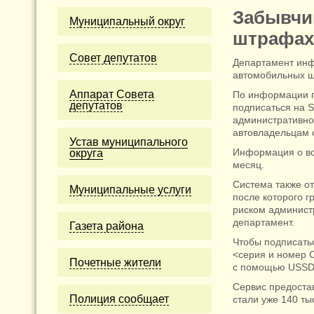
Забывчи
Муниципальный округ
штрафах
Cовет депутатов
Департамент инф
автомобильных 
Аппарат Совета
По информации п
депутатов
подписаться на 
административно
автовладельцам 
Устав муниципального
Информация о вс
округа
месяц.
Система также о
Муниципальные услуги
после которого г
риском администр
департамент.
Газета района
Чтобы подписать
<серия и номер 
Почетные жители
с помощью USSD-
Сервис предоста
Полиция сообщает
стали уже 140 ты