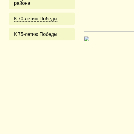
района
К 70-летию Победы
К 75-летию Победы