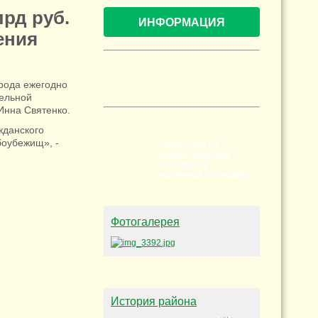
рд руб.
ИНФОРМАЦИЯ
ения
рода ежегодно
тельной
Инна Святенко.
жданского
боубежищ», -
СПРАВОЧНИК ПО
ОБРАЩЕНИЯМ КУДА
ОБРАТИТСЯ В
РАЗЛИЧНЫХ СИТУАЦИЯХ
Фотогалерея
История района