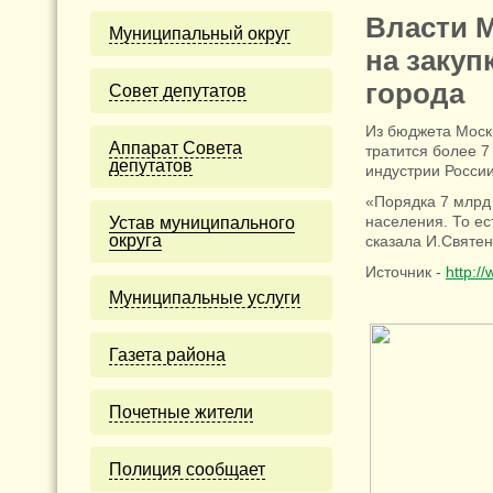
Власти М
Муниципальный округ
на закуп
города
Cовет депутатов
Из бюджета Моск
Аппарат Совета
тратится более 
депутатов
индустрии Росси
«Порядка 7 млрд 
населения. То е
Устав муниципального
округа
сказала И.Святен
Источник -
http:/
Муниципальные услуги
Газета района
Почетные жители
Полиция сообщает