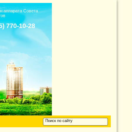
н аппарата Cовета
тов
5) 770-10-28