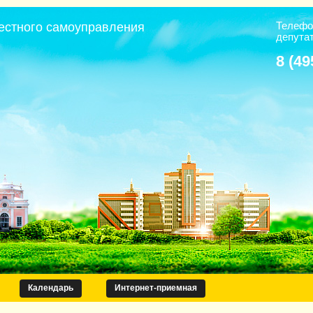
Телефо
естного самоуправления
депута
8 (49
Календарь
Интернет-приемная