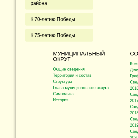
района
К 70-летию Победы
К 75-летию Победы
МУНИЦИПАЛЬНЫЙ
СО
ОКРУГ
Ком
Общие сведения
Деп
Территория и состав
Гра
Структура
Све
Глава муниципального округа
2016
Символика
Све
История
2017
Све
2018
Све
2019
Све
2020