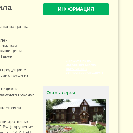
ила
ИНФОРМАЦИЯ
ышение цен на
влен
ельством
а выше цены
 Также
СПРАВОЧНИК ПО
ОБРАЩЕНИЯМ КУДА
и продукции с
ОБРАТИТСЯ В
РАЗЛИЧНЫХ СИТУАЦИЯХ
ии), груши из
т видимые
Фотогалерея
 нарушен порядок
уществляли
министративных
АП РФ (нарушение
), ст. 14.2 КоАП