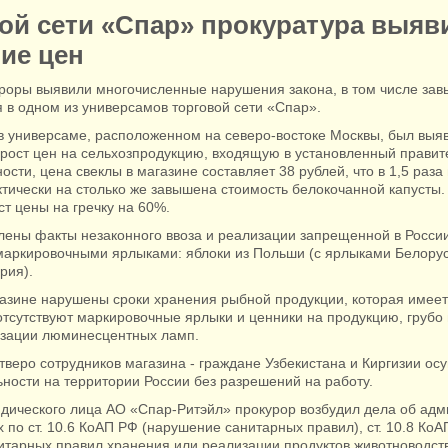
ой сети «Спар» прокуратура выяв
ие цен
роры выявили многочисленные нарушения закона, в том числе зав
 в одном из универсамов торговой сети «Спар».
 в универсаме, расположенном на северо-востоке Москвы, был выя
рост цен на сельхозпродукцию, входящую в установленный правит
ности, цена свеклы в магазине составляет 38 рублей, что в 1,5 раз
тически на столько же завышена стоимость белокочанной капусты.
т цены на гречку на 60%.
лены факты незаконного ввоза и реализации запрещенной в Росси
аркировочными ярлыками: яблоки из Польши (с ярлыками Белорусс
рия).
агазине нарушены сроки хранения рыбной продукции, которая имее
отсутствуют маркировочные ярлыки и ценники на продукцию, грубо
изации люминесцентных ламп.
тверо сотрудников магазина - граждане Узбекистана и Киргизии ос
ности на территории России без разрешений на работу.
дического лица АО «Спар-Ритэйл» прокурор возбудил дела об ад
по ст. 10.6 КоАП РФ (нарушение санитарных правил), ст. 10.8 Ко
тарных правил хранения или реализации продуктов животноводства