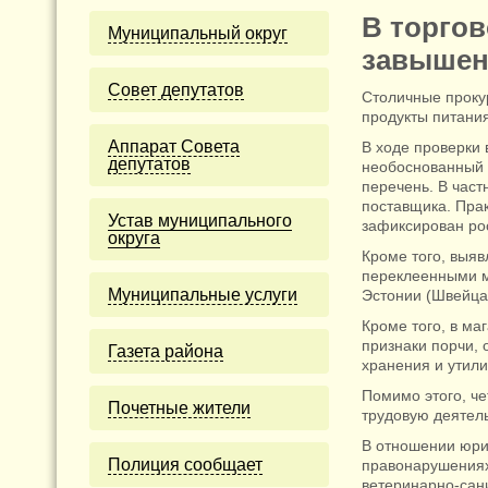
В торгов
Муниципальный округ
завышен
Cовет депутатов
Столичные проку
продукты питания
Аппарат Совета
В ходе проверки
депутатов
необоснованный 
перечень. В част
поставщика. Прак
Устав муниципального
зафиксирован рос
округа
Кроме того, выяв
переклеенными м
Муниципальные услуги
Эстонии (Швейца
Кроме того, в м
признаки порчи, 
Газета района
хранения и утил
Помимо этого, че
Почетные жители
трудовую деятель
В отношении юри
Полиция сообщает
правонарушениях 
ветеринарно-сани