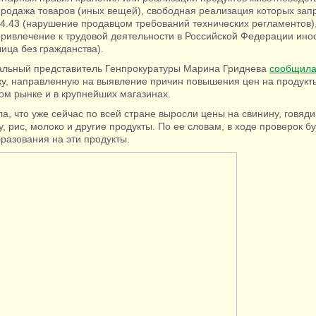
продажа товаров (иных вещей), свободная реализация которых за
 14.43 (нарушение продавцом требований технических регламентов),
привлечение к трудовой деятельности в Российской Федерации ино
ица без гражданства).
льный представитель Генпрокуратуры Марина Гриднева
сообщил
ку, направленную на выявление причин повышения цен на продукт
ом рынке и в крупнейших магазинах.
а, что уже сейчас по всей стране выросли цены на свинину, говяди
ку, рис, молоко и другие продукты. По ее словам, в ходе проверок б
разования на эти продукты.