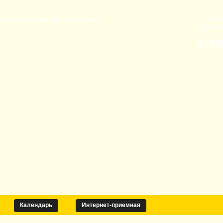
Телефо
естного самоуправления
депута
8 (49
Календарь
Интернет-приемная