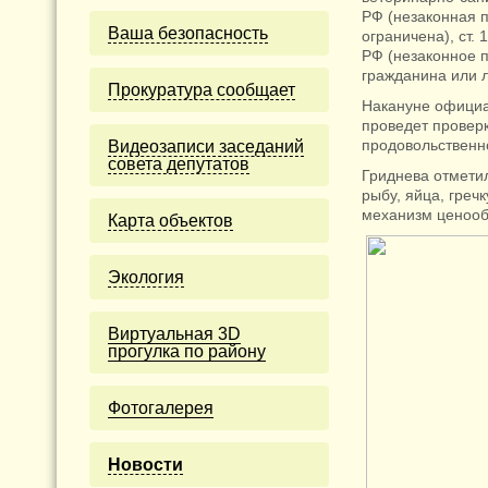
РФ (незаконная 
Ваша безопасность
ограничена), ст.
РФ (незаконное 
гражданина или л
Прокуратура сообщает
Накануне официа
проведет провер
продовольственн
Видеозаписи заседаний
совета депутатов
Гриднева отметил
рыбу, яйца, греч
механизм ценооб
Карта объектов
Экология
Виртуальная 3D
прогулка по району
Фотогалерея
Новости