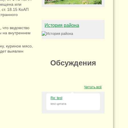
прещена или
 ст. 18.15 КоАП
странного
История района
а
, что ведомство
ы на внутреннем
ну, куриное мясо,
удет выявлен
Обсуждения
Читать всё
Re: test
test цитата