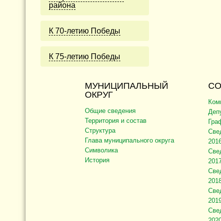
района
К 70-летию Победы
К 75-летию Победы
МУНИЦИПАЛЬНЫЙ
СО
ОКРУГ
Ком
Общие сведения
Деп
Территория и состав
Гра
Структура
Све
Глава муниципального округа
2016
Символика
Све
История
2017
Све
2018
Све
2019
Све
2020