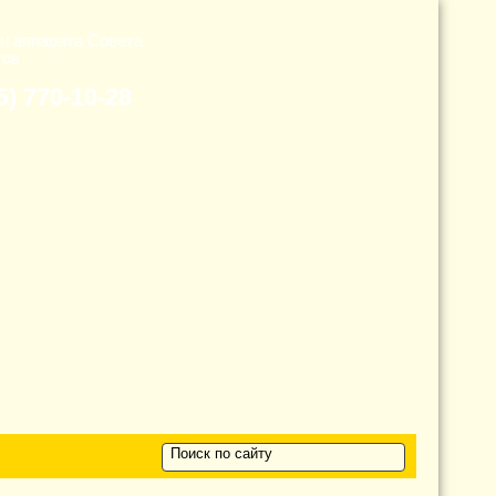
н аппарата Cовета
тов
5) 770-10-28