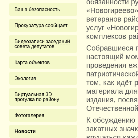
обязанности ру
«Новогиреево»
Ваша безопасность
ветеранов рай
Прокуратура сообщает
услуг «Новоги
комплексов ра
Видеозаписи заседаний
совета депутатов
Собравшиеся п
настоящий мом
Карта объектов
проведения еж
патриотическо
Экология
том, как идёт
материала для 
Виртуальная 3D
издания, посв
прогулка по району
Отечественной
Фотогалерея
К обсуждению 
закатных значк
Новости
вручаться каж