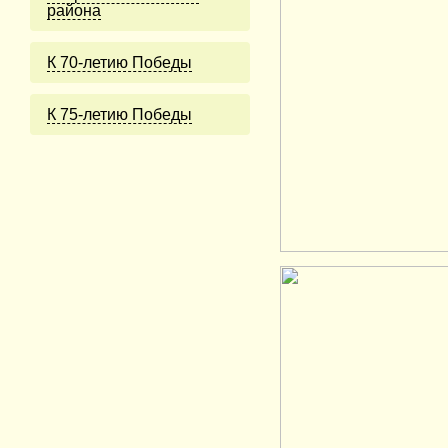
района
К 70-летию Победы
К 75-летию Победы