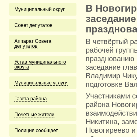
В Новогир
Муниципальный округ
заседание
Cовет депутатов
празднов
В четвёртый р
Аппарат Совета
депутатов
рабочей группы
празднованию 
Устав муниципального
заседание гла
округа
Владимир Чику
Муниципальные услуги
подготовке Ва
Участниками с
Газета района
района Новоги
взаимодействи
Почетные жители
Никитина, зам
Новогиреево и
Полиция сообщает