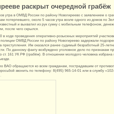
рееве раскрыт очередной грабёж
асов утра в ОМВД России по району Новогиреево с заявлением о гр
ам потерпевшего, около 5 часов утра возле одного из домов по Зе
еизвестный и выхватил из рук сумку с мобильным телефоном, дене
и, после чего скрылся.
30 в ходе проведения оперативно-розыскных мероприятий участко
полиции ОМВД России по району Новогиреево задержали подозре
та преступления. Им оказался ранее судимый безработный 25-летн
ти. По данному факту возбуждено уголовное дело по признакам п
 ст. 161 УК РФ (грабёж). В отношении молодого человека избрана
ыезде.
по ВАО обращаются ко всем гражданам, пострадавшим от противо
просьбой звонить по телефону: 8(495) 965-14-01 или в службу «10
.