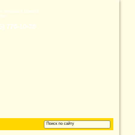
н аппарата Cовета
тов
5) 770-10-28