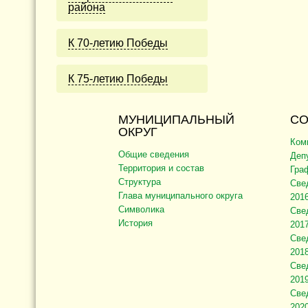
района
К 70-летию Победы
К 75-летию Победы
МУНИЦИПАЛЬНЫЙ
СО
ОКРУГ
Ком
Общие сведения
Деп
Территория и состав
Гра
Структура
Све
Глава муниципального округа
2016
Символика
Све
История
2017
Све
2018
Све
2019
Све
2020