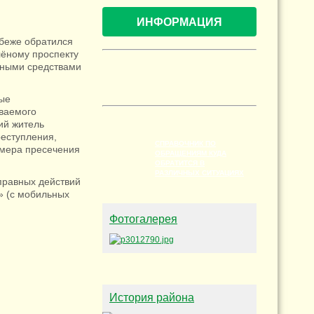
ИНФОРМАЦИЯ
абеже обратился
лёному проспекту
жными средствами
вые
ваемого
ий житель
реступления,
СПРАВОЧНИК ПО
 мера пресечения
ОБРАЩЕНИЯМ КУДА
ОБРАТИТСЯ В
РАЗЛИЧНЫХ СИТУАЦИЯХ
правных действий
2» (c мобильных
Фотогалерея
История района