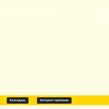
Телефо
естного самоуправления
депута
8 (49
Календарь
Интернет-приемная