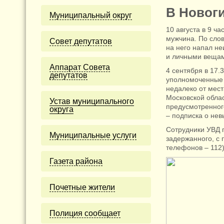
В Новоги
Муниципальный округ
10 августа в 9 ч
мужчина. По слов
Cовет депутатов
на него напал н
и личными вещам
Аппарат Совета
4 сентября в 17.
депутатов
уполномоченные 
недалеко от мес
Московской облас
Устав муниципального
предусмотренного
округа
– подписка о нев
Сотрудники УВД 
Муниципальные услуги
задержанного, с 
телефонов – 112)
Газета района
Почетные жители
Полиция сообщает