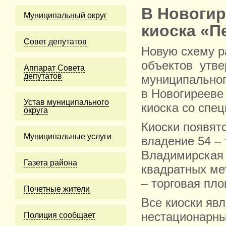
В Новогир
Муниципальный округ
киоска «П
Cовет депутатов
Новую схему р
объектов утве
Аппарат Совета
депутатов
муниципальног
в Новогирееве
Устав муниципального
киоска со спе
округа
Киоски появят
Муниципальные услуги
владение 54 – 
Владимирская 
Газета района
квадратных ме
– торговая пл
Почетные жители
Все киоски яв
нестационарны
Полиция сообщает