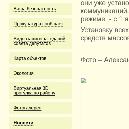
они уже устан
Ваша безопасность
коммуникаций.
режиме - с 1 я
Прокуратура сообщает
Установку все
средств массо
Видеозаписи заседаний
совета депутатов
Карта объектов
Фото – Алекса
Экология
Виртуальная 3D
прогулка по району
Фотогалерея
Новости