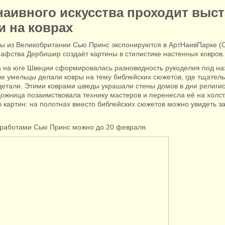
наивного искусства проходит выст
 на коврах
ы из Великобритании Сью Принс экспонируются в АртНаивПарке (
рафства Дербишир создаёт картины в стилистике настенных ковров.
ека на юге Швеции сформировалась разновидность рукоделия под н
ые умельцы делали ковры на тему библейских сюжетов, где тщате
детали. Этими коврами шведы украшали стены домов в дни религио
жница позаимствовала технику мастеров и перенесла её на холст
картин: на полотнах вместо библейских сюжетов можно увидеть за
 работами Сью Принс можно до 20 февраля.