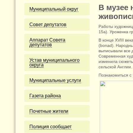
В музее 
Муниципальный округ
живописи
Cовет депутатов
Работы художниц
15а). Уроженка г
Аппарат Совета
В конце XVIII в
депутатов
(bonad). Народн
выписывали все 
Современная худо
Устав муниципального
изменила сюжеты 
округа
сельской Англии.
Познакомиться с
Муниципальные услуги
Газета района
Почетные жители
Полиция сообщает