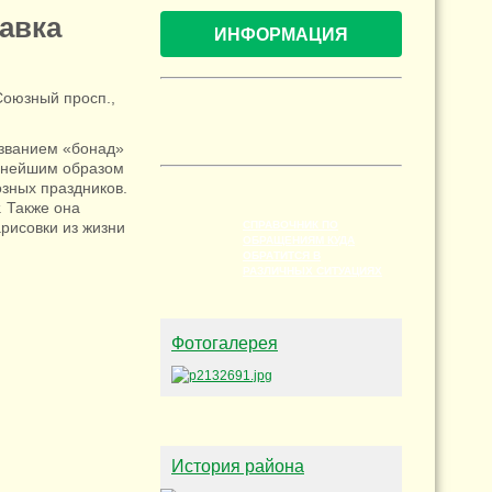
авка
ИНФОРМАЦИЯ
Союзный просп.,
азванием «бонад»
льнейшим образом
зных праздников.
. Также она
рисовки из жизни
СПРАВОЧНИК ПО
ОБРАЩЕНИЯМ КУДА
ОБРАТИТСЯ В
РАЗЛИЧНЫХ СИТУАЦИЯХ
Фотогалерея
История района