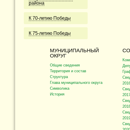
района
К 70-летию Победы
К 75-летию Победы
МУНИЦИПАЛЬНЫЙ
СО
ОКРУГ
Ком
Общие сведения
Деп
Территория и состав
Гра
Структура
Све
Глава муниципального округа
2016
Символика
Све
История
2017
Све
2018
Све
2019
Све
2020