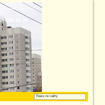
н аппарата Cовета
тов
5) 770-10-28