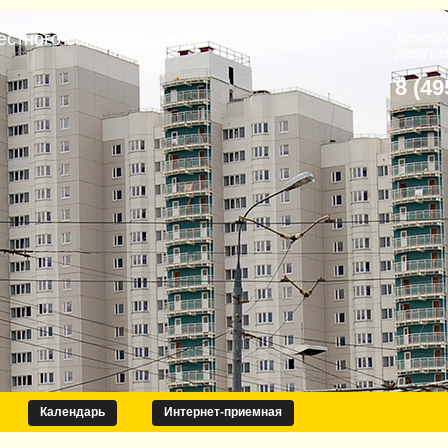
Телефо
естного самоуправления
депута
8 (49
Календарь
Интернет-приемная