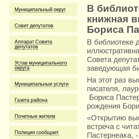
В библиот
Муниципальный округ
книжная в
Cовет депутатов
Бориса Па
В библиотеке 
Аппарат Совета
депутатов
иллюстративна
Совета депута
Устав муниципального
заведующая б
округа
На этот раз вы
Муниципальные услуги
писателя, лау
Бориса Пастерн
Газета района
рождения Бори
Почетные жители
«Открытию выс
встреча с чит
Полиция сообщает
Пастернеака, 