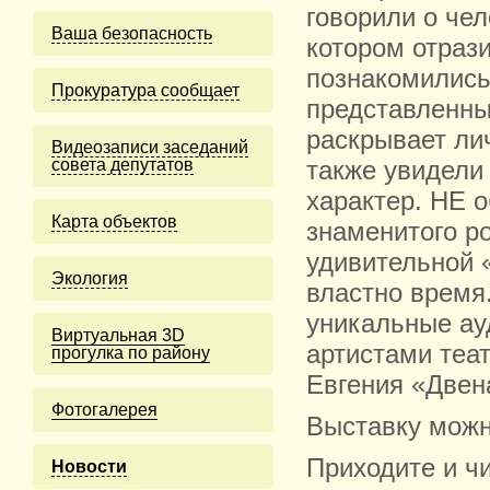
говорили о чел
Ваша безопасность
котором отрази
познакомились 
Прокуратура сообщает
представленны
раскрывает лич
Видеозаписи заседаний
совета депутатов
также увидели
характер. НЕ 
Карта объектов
знаменитого р
удивительной 
Экология
властно время
уникальные ау
Виртуальная 3D
артистами теат
прогулка по району
Евгения «Двен
Фотогалерея
Выставку можно
Приходите и чи
Новости