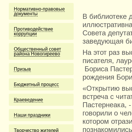
Нормативно-правовые
документы
В библиотеке 
иллюстративна
Противодействие
Совета депута
коррупции
заведующая б
Общественный совет
На этот раз вы
района Новогиреево
писателя, лау
Бориса Пастерн
Призыв
рождения Бори
Бюджетный процесс
«Открытию выс
встреча с чит
Краеведение
Пастернеака, 
говорили о чел
Наши праздники
котором отрази
познакомились 
Творчество жителей