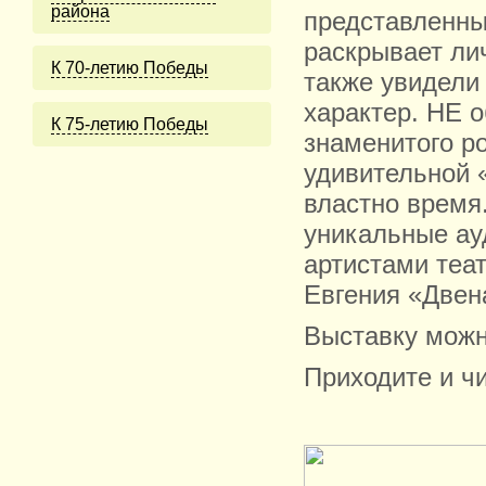
района
представленны
раскрывает лич
К 70-летию Победы
также увидели
характер. НЕ 
К 75-летию Победы
знаменитого р
удивительной 
властно время
уникальные ау
артистами теат
Евгения «Двен
Выставку можно
Приходите и чи