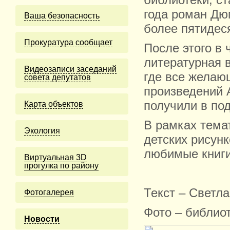
библиотеки, ст
года роман Дю
Ваша безопасность
более пятидеся
Прокуратура сообщает
После этого в
литературная 
Видеозаписи заседаний
где все желаю
совета депутатов
произведений 
получили в под
Карта объектов
В рамках тема
Экология
детских рисун
любимые книг
Виртуальная 3D
прогулка по району
Текст – Светл
Фотогалерея
Фото – библио
Новости