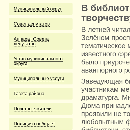
В библиот
Муниципальный округ
творчеств
Cовет депутатов
В летней чита
Зелёном просп
Аппарат Совета
депутатов
тематическое 
известного фр
Устав муниципального
было приуроче
округа
авантюрного р
Муниципальные услуги
Заведующая би
участникам ме
Газета района
драматурга. Мн
Дюма принадле
Почетные жители
проявили не то
любопытным фа
Полиция сообщает