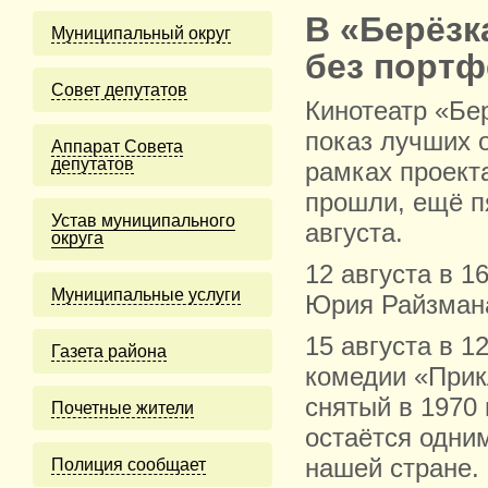
В «Берёзк
Муниципальный округ
без портф
Cовет депутатов
Кинотеатр «Бе
показ лучших 
Аппарат Совета
депутатов
рамках проекта
прошли, ещё п
Устав муниципального
августа.
округа
12 августа в 1
Муниципальные услуги
Юрия Райзмана
15 августа в 1
Газета района
комедии «Прик
снятый в 1970
Почетные жители
остаётся одни
нашей стране.
Полиция сообщает