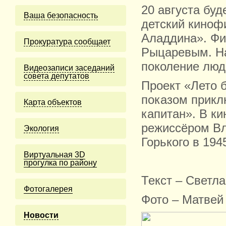
20 августа бу
Ваша безопасность
детский киноф
Аладдина». Фи
Прокуратура сообщает
Рыцаревым. На
поколение люд
Видеозаписи заседаний
совета депутатов
Проект «Лето 
показом прикл
Карта объектов
капитан». В ки
режиссёром В
Экология
Горького в 1945
Виртуальная 3D
прогулка по району
Текст – Светл
Фотогалерея
Фото – Матвей
Новости