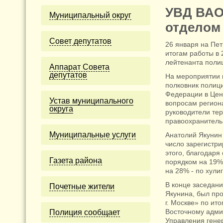
УВД ВАО
Муниципальный округ
отделом
Cовет депутатов
26 января на Пет
итогам работы в 
лейтенанта поли
Аппарат Совета
депутатов
На мероприятии 
полковник полиц
Федерации в Цен
Устав муниципального
вопросам регион
округа
руководители те
правоохранитель
Муниципальные услуги
Анатолий Якунин 
число зарегистри
этого, благодар
Газета района
порядком на 19%
на 28% - по хули
В конце заседани
Почетные жители
Якунина, был пр
г. Москве» по ит
Восточному адми
Полиция сообщает
Управления гене