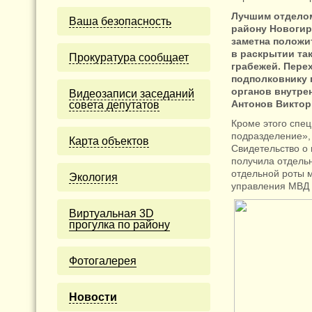
Лучшим отделом
Ваша безопасность
району Новогир
заметна положи
в раскрытии та
Прокуратура сообщает
грабежей. Пере
подполковнику 
органов внутре
Видеозаписи заседаний
Антонов Виктор
совета депутатов
Кроме этого спе
подразделение», 
Карта объектов
Свидетельство о
получила отдель
отдельной роты 
Экология
управления МВД Р
Виртуальная 3D
прогулка по району
Фотогалерея
Новости