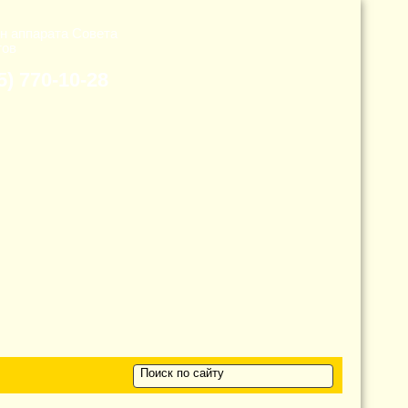
н аппарата Cовета
тов
5) 770-10-28