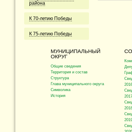
района
К 70-летию Победы
К 75-летию Победы
МУНИЦИПАЛЬНЫЙ
СО
ОКРУГ
Ком
Общие сведения
Деп
Территория и состав
Гра
Структура
Све
Глава муниципального округа
2016
Символика
Све
История
2017
Све
2018
Све
2019
Све
2020