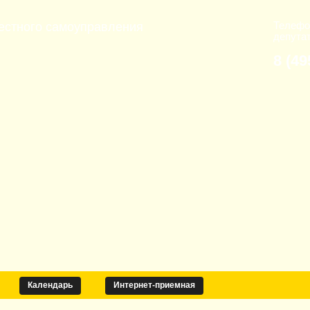
Телефо
естного самоуправления
депута
8 (49
Календарь
Интернет-приемная