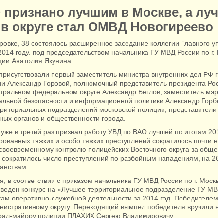
 признано лучшим в Москве, а лу
 в округе стал ОМВД Новогиреево
ровке, 38 состоялось расширенное заседание коллегии Главного у
2014 году, под председательством начальника ГУ МВД России по г.
ции Анатолия Якунина.
присутствовали первый заместитель министра внутренних дел РФ 
ии Александр Горовой, полномочный представитель президента Ро
тральном федеральном округе Александр Беглов, заместитель мэ
альной безопасности и информационной политики Александр Горб
рриториальных подразделений московской полиции, представители
ных органов и общественности города.
уже в третий раз признал работу УВД по ВАО лучшей по итогам 201
рованных тяжких и особо тяжких преступлений сократилось почти 
я своевременному контролю полицейских Восточного округа за общ
 сократилось число преступлений по разбойным нападениям, на 26
ганствам.
я, в соответствии с приказом начальника ГУ МВД России по г. Моск
оведен конкурс на «Лучшее территориальное подразделение ГУ МВ
огам оперативно-служебной деятельности за 2014 год. Победителем
нистративному округу. Переходящий вымпел победителя вручили 
рал-майору полиции ПЛАХИХ Сергею Владимировичу.