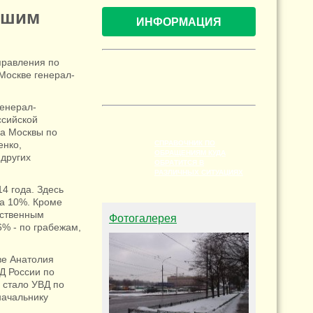
чшим
ИНФОРМАЦИЯ
правления по
 Москве генерал-
генерал-
ссийской
ра Москвы по
енко,
СПРАВОЧНИК ПО
ОБРАЩЕНИЯМ КУДА
 других
ОБРАТИТСЯ В
РАЗЛИЧНЫХ СИТУАЦИЯХ
4 года. Здесь
на 10%. Кроме
ественным
Фотогалерея
% - по грабежам,
ве Анатолия
Д России по
 стало УВД по
начальнику