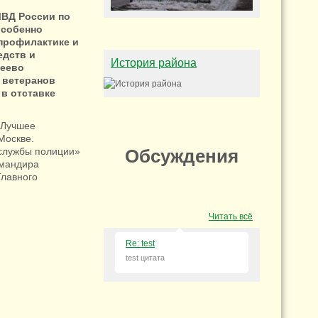
МВД России по
особенно
профилактике и
едств и
История района
реево
 ветеранов
в отставке
«Лучшее
Москве.
Обсуждения
 службы полиции»
омандира
Главного
Читать всё
Re: test
test цитата