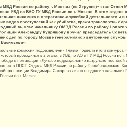
 МВД России по району г. Москвы (по 2 группе)» стал Отдел 
еево УВД по ВАО ГУ МВД России по г. Москве. В этом отделе 
тельная динамика в оперативно-служебной деятельности и в 
ких видов преступлений как убийства, кражи транспортных ср
ходящий вымпел начальнику ОМВД России по району Новоги
полиции Александру Кудряшову вручил председатель Совета
нних дел по городу Москве генерал-майор внутренней службы 
 Васильевич.
циальные комиссии подразделений Главка подвели итоги конкурса 
который проводился в 2 этапа: в УВД по АО и ГУ МВД России по г. 
 победе в номинации «Лучшее подразделение патрульно-постовой
ная рота ППСП Отдела МВД России по району Преображенское. К
майора полиции Владимира Сахарова лично поздравил начальник 
оссии по г. Москве.