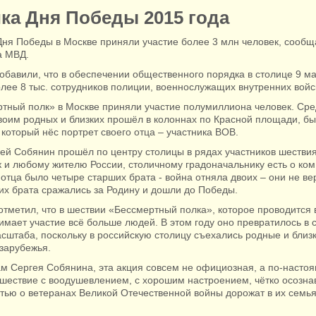
ка Дня Победы 2015 года
Дня Победы в Москве приняли участие более 3 млн человек, сообщ
а МВД.
обавили, что в обеспечении общественного порядка в столице 9 м
лее 8 тыс. сотрудников полиции, военнослужащих внутренних войс
тный полк» в Москве приняли участие полумиллиона человек. Сред
оим родных и близких прошёл в колоннах по Красной площади, бы
который нёс портрет своего отца – участника ВОВ.
ей Собянин прошёл по центру столицы в рядах участников шестви
к и любому жителю России, столичному градоначальнику есть о ком
о отца было четыре старших брата - война отняла двоих – они не ве
их брата сражались за Родину и дошли до Победы.
тметил, что в шествии «Бессмертный полка», которое проводится 
имает участие всё больше людей. В этом году оно превратилось в 
штаба, поскольку в российскую столицу съехались родные и близк
 зарубежья.
ам Сергея Собянина, эта акция совсем не официозная, а по-насто
шествие с воодушевлением, с хорошим настроением, чётко осознав
тью о ветеранах Великой Отечественной войны дорожат в их семья