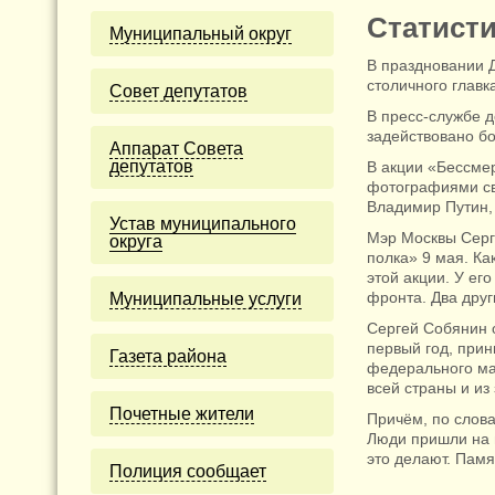
Статисти
Муниципальный округ
В праздновании 
столичного главк
Cовет депутатов
В пресс-службе д
задействовано бо
Аппарат Совета
депутатов
В акции «Бессмер
фотографиями св
Владимир Путин, 
Устав муниципального
Мэр Москвы Серг
округа
полка» 9 мая. Ка
этой акции. У ег
фронта. Два друг
Муниципальные услуги
Сергей Собянин о
первый год, прин
Газета района
федерального мас
всей страны и из
Почетные жители
Причём, по слов
Люди пришли на 
это делают. Памя
Полиция сообщает