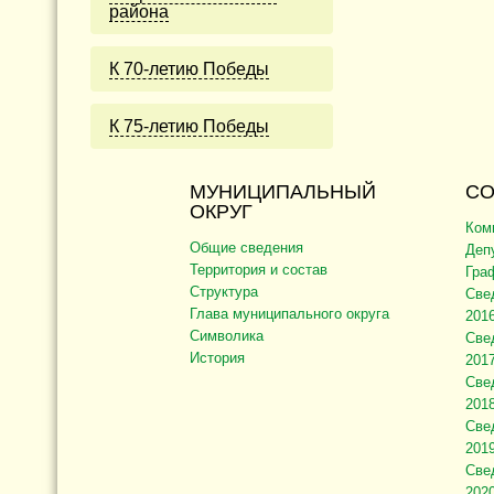
района
К 70-летию Победы
К 75-летию Победы
МУНИЦИПАЛЬНЫЙ
СО
ОКРУГ
Ком
Общие сведения
Деп
Территория и состав
Гра
Структура
Све
Глава муниципального округа
2016
Символика
Све
История
2017
Све
2018
Све
2019
Све
2020