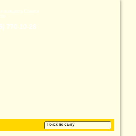
н аппарата Cовета
тов
5) 770-10-28