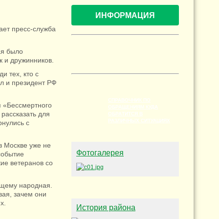
ИНФОРМАЦИЯ
ает пресс-служба
ая было
к и дружинников.
и тех, кто с
л и президент РФ
СПРАВОЧНИК ПО
я «Бессмертного
ОБРАЩЕНИЯМ КУДА
 рассказать для
ОБРАТИТСЯ В
РАЗЛИЧНЫХ СИТУАЦИЯХ
рнулись с
в Москве уже не
Фотогалерея
событие
ие ветеранов со
ящему народная.
ая, зачем они
х.
История района