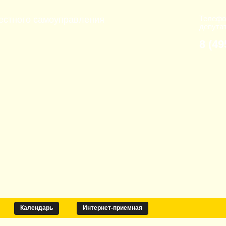
Телефо
естного самоуправления
депута
8 (49
Календарь
Интернет-приемная