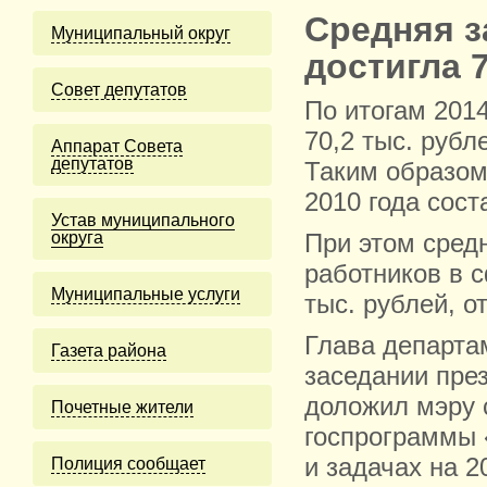
Средняя з
Муниципальный округ
достигла 
Cовет депутатов
По итогам 2014
70,2 тыс. рубл
Аппарат Совета
депутатов
Таким образом
2010 года сост
Устав муниципального
округа
При этом сред
работников в 
Муниципальные услуги
тыс. рублей, о
Глава департа
Газета района
заседании пре
доложил мэру 
Почетные жители
госпрограммы 
и задачах на 2
Полиция сообщает