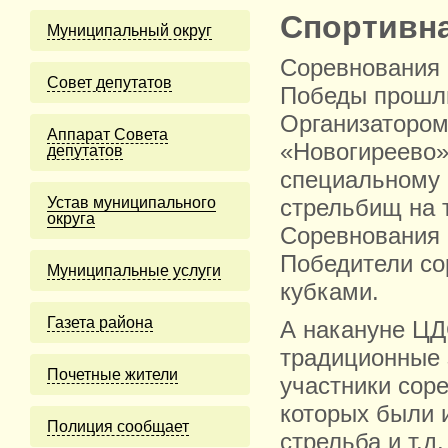
Спортивна
Муниципальный округ
Соревнования 
Cовет депутатов
Победы прошли
Организатором
Аппарат Совета
«Новогиреево»
депутатов
специальному 
Устав муниципального
стрельбищ на 
округа
Соревнования 
Победители со
Муниципальные услуги
кубками.
Газета района
А накануне ЦД
традиционные 
Почетные жители
участники сор
которых были и
Полиция сообщает
стрельба и т.д