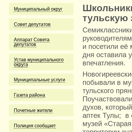
Школьники
Муниципальный округ
тульскую
Cовет депутатов
Семиклассники
руководителям
Аппарат Совета
депутатов
и посетили её
дня оставила 
Устав муниципального
впечатления.
округа
Новогиреевски
Муниципальные услуги
побывали в му
тульского прян
Газета района
Поучаствовали
духов, который
Почетные жители
аптек Тулы; в
музей «Старая
Полиция сообщает