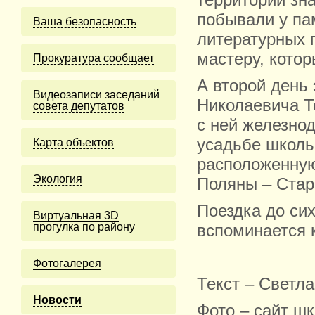
территории зна
побывали у па
Ваша безопасность
литературных 
мастеру, котор
Прокуратура сообщает
А второй день
Видеозаписи заседаний
Николаевича Т
совета депутатов
с ней железно
усадьбе школь
Карта объектов
расположенную
Экология
Поляны – Стар
Поездка до си
Виртуальная 3D
прогулка по району
вспоминается 
Фотогалерея
Текст – Светл
Новости
Фото – сайт ш