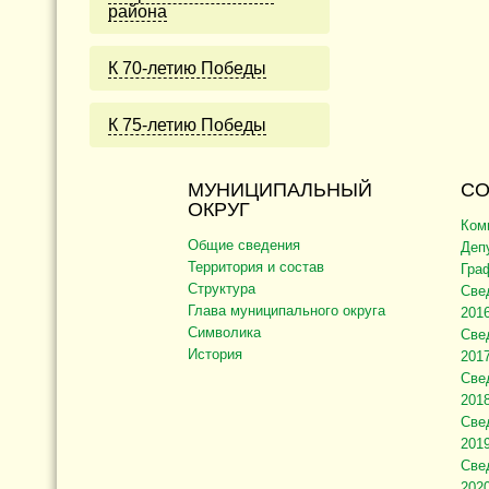
района
К 70-летию Победы
К 75-летию Победы
МУНИЦИПАЛЬНЫЙ
СО
ОКРУГ
Ком
Общие сведения
Деп
Территория и состав
Гра
Структура
Све
Глава муниципального округа
2016
Символика
Све
История
2017
Све
2018
Све
2019
Све
2020