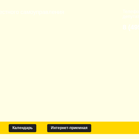
Телефо
естного самоуправления
депута
8 (49
Календарь
Интернет-приемная