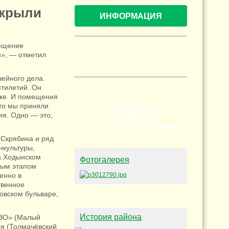
ткрыли
ИНФОРМАЦИЯ
мещение
м», — отметил
зейного дела.
ятилетий. Он
вке. И помещения
то мы приняли
СПРАВОЧНИК ПО
ОБРАЩЕНИЯМ КУДА
ия. Одно — это,
ОБРАТИТСЯ В
РАЗЛИЧНЫХ СИТУАЦИЯХ
 Скрябина и ряд
нкультуры,
а Ходынском
Фотогалерея
ным этапом
енно в
твенное
овском бульваре,
История района
ИЗО» (Малый
ея (Толмачёвский