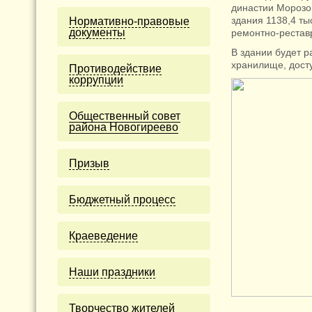
династии Морозо
здания 1138,4 ты
Нормативно-правовые
документы
ремонтно-рестав
В здании будет 
хранилище, дост
Противодействие
коррупции
Общественный совет
района Новогиреево
Призыв
Бюджетный процесс
Краеведение
Наши праздники
Творчество жителей