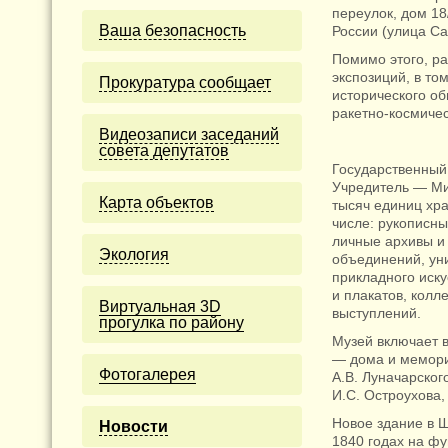
переулок, дом 18
Ваша безопасность
России (улица Са
Помимо этого, р
экспозиций, в то
Прокуратура сообщает
исторического о
ракетно-космиче
Видеозаписи заседаний
совета депутатов
Государственный
Учредитель — Ми
Карта объектов
тысяч единиц хр
числе: рукописны
личные архивы и 
Экология
объединений, ун
прикладного иск
и плакатов, колл
Виртуальная 3D
выступлений.
прогулка по району
Музей включает в
— дома и мемориа
Фотогалерея
А.В. Луначарског
И.С. Остроухова,
Новое здание в 
Новости
1840 годах на фу