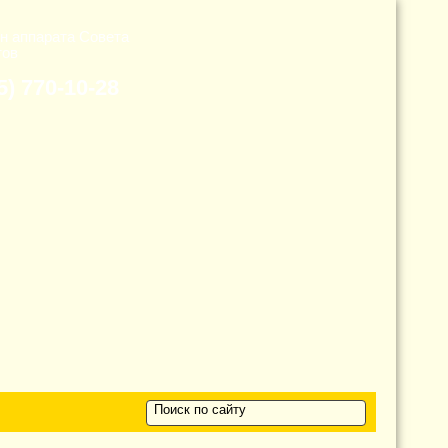
н аппарата Cовета
тов
5) 770-10-28