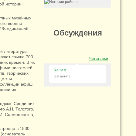
ой истории
упных музейных
кого военно-
 Объединённой
Обсуждения
й литературы.
ывают свыше 700
Читать всё
них времён. В их
афами писателей,
Re: test
тв, творческих
test цитата
едметы
 коллекции афиш
аписи их
одске. Среди них
о А.Н. Толстого,
А.И. Солженицына,
строено в 1830 —
 (основатель