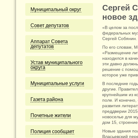
Сергей 
Муниципальный округ
новое зд
Cовет депутатов
«В целом за пос
федеральных муз
Сергей Собянин.
Аппарат Совета
депутатов
По его словам, М
«Размещение лит
находился в каче
Устав муниципального
эти давно должн
округа
решение с помощ
которое уже при
Муниципальные услуги
В последние год
другие. Правите
крупнейшим из к
Газета района
поле. И конечно,
развития литерат
преддверии 2015 
Почетные жители
новоселье для му
дом 15, строение
Новые здания по
Полиция сообщает
Власьевский пере