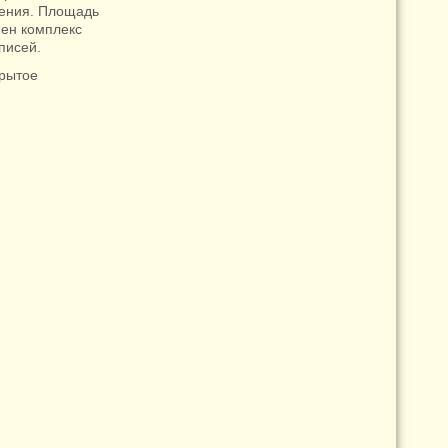
чения. Площадь
нен комплекс
писей.
крытое