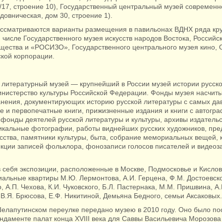
/17, строение 10), Государственный центральный музей современн
довническая, дом 30, строение 1).
ассматриваются варианты размещения в павильонах ВДНХ ряда кр
м числе Государственного музея искусств народов Востока, Российс
бщества и «РОСИЗО», Государственного центрального музея кино,
ской корпорации.
 литературный музей — крупнейший в России музей истории русско
нистерство культуры Российской Федерации. Фонды музея насчит
анения, документирующих историю русской литературы с самых дав
е и первопечатные книги, прижизненные издания и книги с автогр
фонды деятелей русской литературы и культуры, архивы издательс
икальные фотографии, работы виднейших русских художников, пр
усства, памятники культуры, быта, собрание мемориальных вещей,
екции записей фольклора, фонозаписи голосов писателей и видеоз
 себя экспозиции, расположенные в Москве, Подмосковье и Кислов
льные квартиры М.Ю. Лермонтова, А.И. Герцена, Ф.М. Достоевског
о, А.П. Чехова, К.И. Чуковского, Б.Л. Пастернака, М.М. Пришвина, 
 В.Я. Брюсова, Е.Ф. Никитиной, Демьяна Бедного, семьи Аксаковых.
Шелапутинском переулке передано музею в 2010 году. Оно было по
ндаменте палат конца XVIII века для Саввы Васильевича Морозова