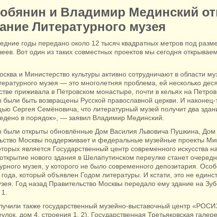
Собянин и Владимир Мединский о
ание Литературного музея
ледние годы передано около 12 тысяч квадратных метров под раз
еев. Вот один из таких совместных проектов мы сегодня открывае
осква и Министерство культуры активно сотрудничают в области му
ературного музея — это многолетняя проблема, ей несколько дес
стве приживала в Петровском монастыре, почти в кельях на Петро
ы были быть возвращены Русской православной церкви. И наконец-
ью Сергея Семёновича, что литературный музей получит два здан
ведено в порядок», — заявил Владимир Мединский.
ы были открыты обновлённые Дом Василия Львовича Пушкина, Дом
льство Москвы поддерживает и федеральные музейные проекты Ми
оторых является Государственный центр современного искусства н
 открытие нового здания в Шелапутинском переулке станет очеред
урного музея, у которого не было современного депозитария. Особ
года, который объявлен Годом литературы. И кстати, это не единс
зея. Год назад Правительство Москвы передало ему здание на Зуб
 1.
лучили также государственный музейно-выставочный центр «РОС
улок, дом 4, строения 1, 2), Государственная Третьяковская галер