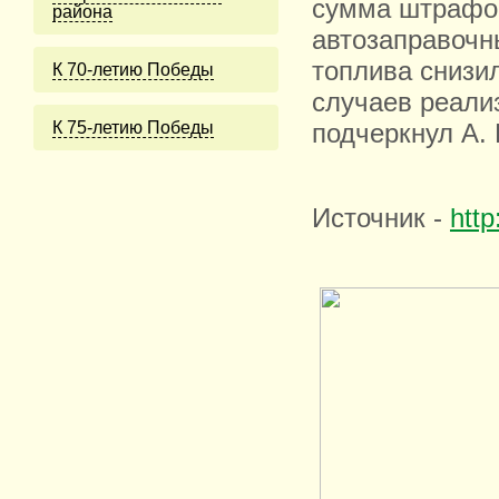
сумма штрафов
района
автозаправочн
топлива снизи
К 70-летию Победы
случаев реализ
К 75-летию Победы
подчеркнул А. 
Источник -
htt