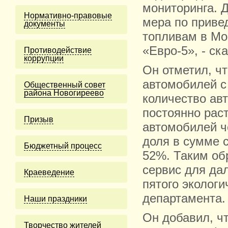
мониторинга. 
Нормативно-правовые
мера по приве
документы
топливам в Мо
«Евро-5», - ск
Противодействие
коррупции
Он отметил, чт
автомобилей с
Общественный совет
района Новогиреево
количество ав
постоянно раст
Призыв
автомобилей ч
доля в сумме 
Бюджетный процесс
52%. Таким об
сервис для да
Краеведение
пятого экологи
департамента.
Наши праздники
Он добавил, ч
Творчество жителей