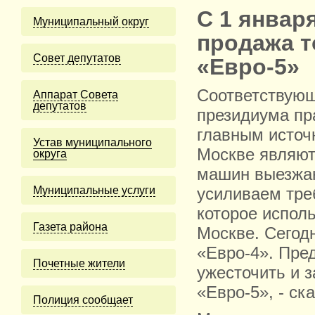
С 1 январ
Муниципальный округ
продажа т
Cовет депутатов
«Евро-5»
Соответствующ
Аппарат Совета
депутатов
президиума пр
главным источ
Устав муниципального
Москве являют
округа
машин выезжаю
Муниципальные услуги
усиливаем тре
которое испол
Газета района
Москве. Сегодн
«Евро-4». Пред
Почетные жители
ужесточить и 
«Евро-5», - с
Полиция сообщает