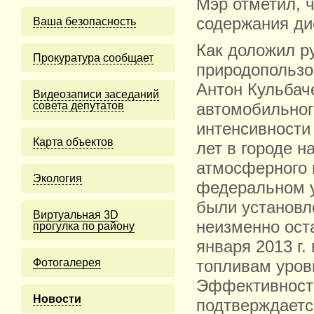
Мэр отметил, 
содержания дио
Ваша безопасность
Как доложил р
Прокуратура сообщает
природопользо
Антон Кульбач
Видеозаписи заседаний
совета депутатов
автомобильног
интенсивности
Карта объектов
лет в городе 
атмосферного в
Экология
федеральном у
были установл
Виртуальная 3D
неизменно ост
прогулка по району
января
2013 г
.
Фотогалерея
топливам уровн
Эффективность
Новости
подтверждаетс