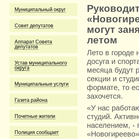
Руководит
Муниципальный округ
«Новогире
Cовет депутатов
могут зан
летом
Аппарат Совета
депутатов
Лето в городе 
досуга и спорт
Устав муниципального
округа
месяца будут 
секции и студ
Муниципальные услуги
формате, то ес
захочется.
Газета района
«У нас работа
студий. Активн
Почетные жители
населением, -
Полиция сообщает
«Новогиреево»