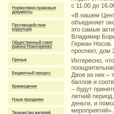
с 11.00 до 16.
Нормативно-правовые
документы
«В нашем Цент
объединяет око
Противодействие
это самые акти
коррупции
Владимир Бори
Общественный совет
Герман Носов.
района Новогиреево
проспект, дом 2
Интересно, чт
Призыв
поощрительная
Бюджетный процесс
Двое из них – 
баллов и соот
Краеведение
– будут приня
летний период
Наши праздники
деньги, и пом
мероприятий».
Творчество жителей