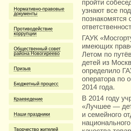
пройти собесед
Нормативно-правовые
узнают все по
документы
познакомятся 
ответственност
Противодействие
коррупции
ГАУК «Мосгорт
имеющих право
Общественный совет
Летом по путё
района Новогиреево
детей из Моск
Призыв
определило ГА
оператора по 
Бюджетный процесс
2014 года.
В 2014 году у
Краеведение
«Лучшее — дет
и семейного о
Наши праздники
национального
Творчество жителей