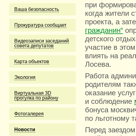
при формирова
Ваша безопасность
когда жители 
проекта, а зат
Прокуратура сообщает
гражданин“
опр
детского отды
Видеозаписи заседаний
совета депутатов
участие в это
влиять на реа
Карта объектов
Лосева.
Работа админи
Экология
родителям так
оказание услуг
Виртуальная 3D
прогулка по району
и соблюдение
бонуса москвич
Фотогалерея
по льготному т
Перед заездом
Новости