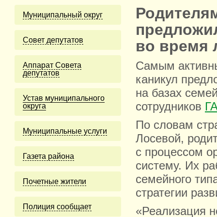
Родителя
Муниципальный округ
предложил
Cовет депутатов
во время 
Самым активны
Аппарат Совета
депутатов
каникул предл
на базах семей
Устав муниципального
сотрудников
Г
округа
По словам стр
Муниципальные услуги
Лосевой, роди
с процессом о
Газета района
систему. Их р
семейного тип
Почетные жители
стратегии разв
Полиция сообщает
«Реализация н