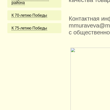
качества товар
района
К 70-летию Победы
Контактная и
mmuraveva@mos
К 75-летию Победы
с общественно