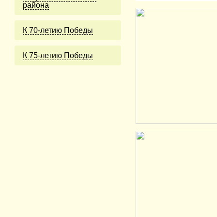
района
К 70-летию Победы
К 75-летию Победы