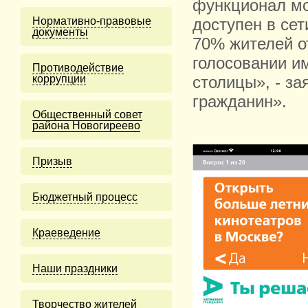
функционал мо
Нормативно-правовые
доступен в се
документы
70% жителей от
голосовании и
Противодействие
коррупции
столицы», - з
гражданин».
Общественный совет
района Новогиреево
Призыв
Бюджетный процесс
Краеведение
Наши праздники
Творчество жителей