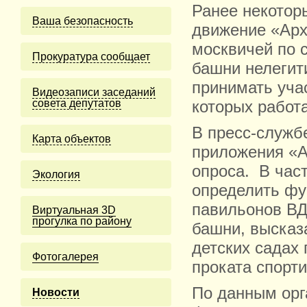
Ранее некотор
Ваша безопасность
движение «Арх
москвичей по 
Прокуратура сообщает
башни нелегит
принимать уча
Видеозаписи заседаний
совета депутатов
которых работ
В пресс-службе
Карта объектов
приложения «А
опроса. В час
Экология
определить фу
павильонов ВД
Виртуальная 3D
прогулка по району
башни, высказ
детских садах
Фотогалерея
проката спорти
По данным орг
Новости