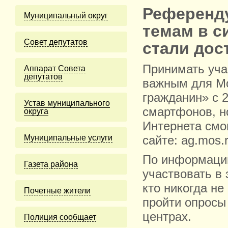
Референд
Муниципальный округ
темам в с
Cовет депутатов
стали дос
Принимать уча
Аппарат Совета
депутатов
важным для Мо
гражданин» с 
Устав муниципального
смартфонов, н
округа
Интернета смо
Муниципальные услуги
сайте: ag.mos.r
По информации
Газета района
участвовать в
кто никогда н
Почетные жители
пройти опросы
центрах.
Полиция сообщает