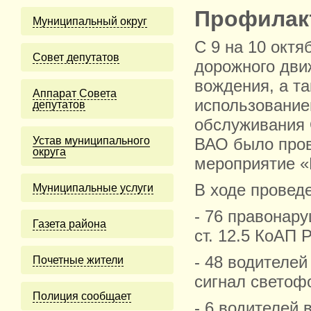
Профилак
Муниципальный округ
С 9 на 10 окт
Cовет депутатов
дорожного дви
вождения, а т
Аппарат Совета
использование
депутатов
обслуживания 
Устав муниципального
ВАО было пров
округа
мероприятие «
В ходе провед
Муниципальные услуги
- 76 правонару
Газета района
ст. 12.5 КоАП 
- 48 водителе
Почетные жители
сигнал светофо
Полиция сообщает
- 6 водителей 