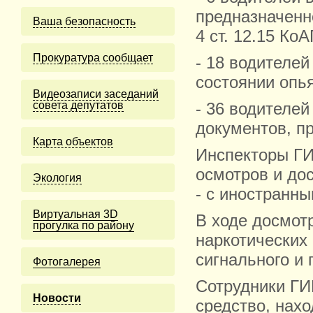
предназначенно
Ваша безопасность
4 ст. 12.15 Ко
Прокуратура сообщает
- 18 водителе
состоянии опья
Видеозаписи заседаний
совета депутатов
- 36 водителе
документов, пр
Карта объектов
Инспекторы ГИ
осмотров и дос
Экология
- с иностранн
Виртуальная 3D
В ходе досмот
прогулка по району
наркотических 
сигнального и 
Фотогалерея
Сотрудники ГИ
Новости
средство, нах