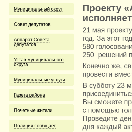
Проекту «
Муниципальный округ
исполняет
Cовет депутатов
21 мая проект
год. За этот г
Аппарат Совета
депутатов
580 голосован
250 решений п
Устав муниципального
округа
Конечно же, с
провести вмес
Муниципальные услуги
В субботу 23 
присоединитьс
Газета района
Вы сможете пр
с помощью гол
Почетные жители
Проведите день
дня каждый ак
Полиция сообщает