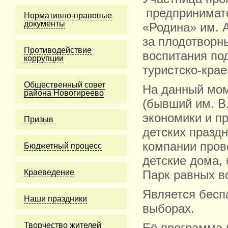
предпринимате
Нормативно-правовые
документы
«Родина» им. 
за плодотворн
Противодействие
воспитания по
коррупции
туристско-кра
Общественный совет
На данный мом
района Новогиреево
(бывший им. В
экономики и п
Призыв
детских празд
компании пров
Бюджетный процесс
детские дома,
Краеведение
Парк равных в
Является бесп
Наши праздники
выборах.
Творчество жителей