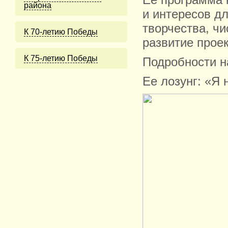
Её программа 
района
и интересов дл
творчества, чи
К 70-летию Победы
развитие прое
К 75-летию Победы
Подробности на
Ее лозунг: «Я 