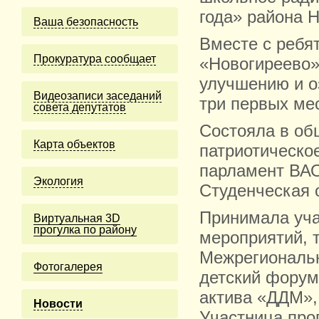
года» района 
Ваша безопасность
Вместе с ребя
Прокуратура сообщает
«Новогиреево»
улучшению и о
Видеозаписи заседаний
три первых мест
совета депутатов
Состояла в об
Карта объектов
патриотическо
парламент ВАО
Экология
Студенческая 
Принимала уча
Виртуальная 3D
прогулка по району
мероприятий, 
Межрегиональ
Фотогалерея
детский форум
актива «ДДМ»,
Новости
Участница про