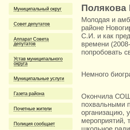
Полякова
Муниципальный округ
Молодая и амб
Cовет депутатов
районе Новоги
С.И. и как пре
Аппарат Совета
времени (2008
депутатов
попробовать с
Устав муниципального
округа
Немного биог
Муниципальные услуги
Газета района
Окончила СОШ
похвальными п
Почетные жители
организацию, 
мероприятий, 
Полиция сообщает
школьное ради