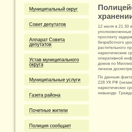
Полицей
Муниципальный округ
хранени
Cовет депутатов
12 июля в 21.30
уполномоченные 
проспекту задерж
Аппарат Совета
безработного ур
депутатов
растительного п
наркотическим ср
оперативной инф
Устав муниципального
домов по Миллион
округа
личном досмотре
По данным факта
Муниципальные услуги
228 УК РФ (незак
наркотических ср
невыезде. Гражд
Газета района
Почетные жители
Полиция сообщает