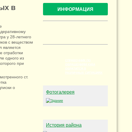
ых в
ИНФОРМАЦИЯ
е
едеративному
ра у 28-летнего
иков с веществом
л является
де отработки
е одного из
СПРАВОЧНИК ПО
которого при
ОБРАЩЕНИЯМ КУДА
ОБРАТИТСЯ В
РАЗЛИЧНЫХ СИТУАЦИЯХ
мотренного ст.
отка
дписки о
Фотогалерея
История района