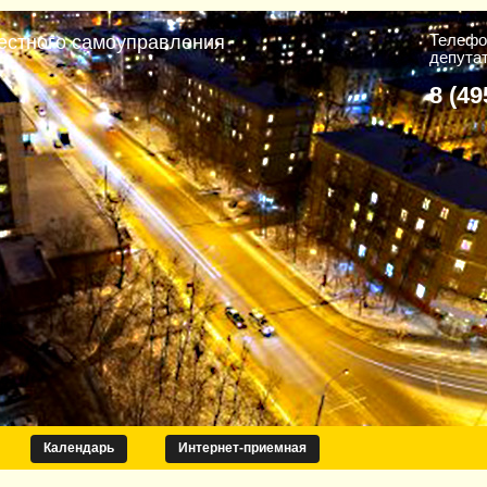
Телефо
естного самоуправления
депута
8 (49
Календарь
Интернет-приемная