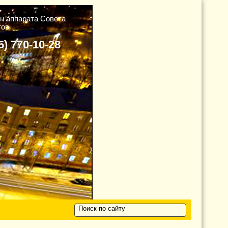
н аппарата Cовета
тов
5) 770-10-28