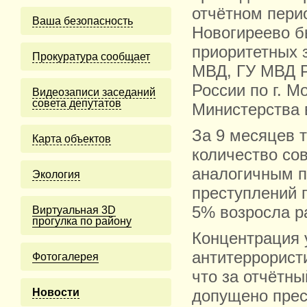
отчётном пери
Ваша безопасность
Новогиреево б
приоритетных 
Прокуратура сообщает
МВД, ГУ МВД Р
России по г. 
Видеозаписи заседаний
совета депутатов
Министерства 
За 9 месяцев 
Карта объектов
количество со
аналогичным п
Экология
преступлений 
5% возросла р
Виртуальная 3D
прогулка по району
Концентрация 
антитеррорист
Фотогалерея
что за отчётн
Новости
допущено прес