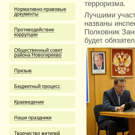
терроризма.
Нормативно-правовые
Лучшими учас
документы
названы инспе
Противодействие
Полковник Зан
коррупции
будет обязате
Общественный совет
района Новогиреево
Призыв
Бюджетный процесс
Краеведение
Наши праздники
Творчество жителей