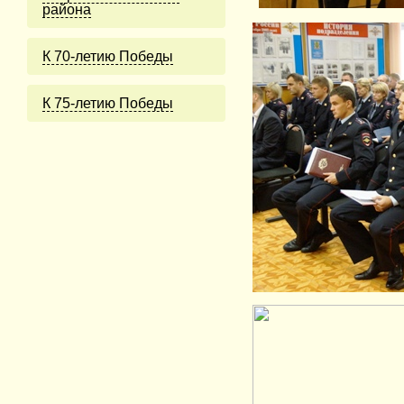
района
К 70-летию Победы
К 75-летию Победы