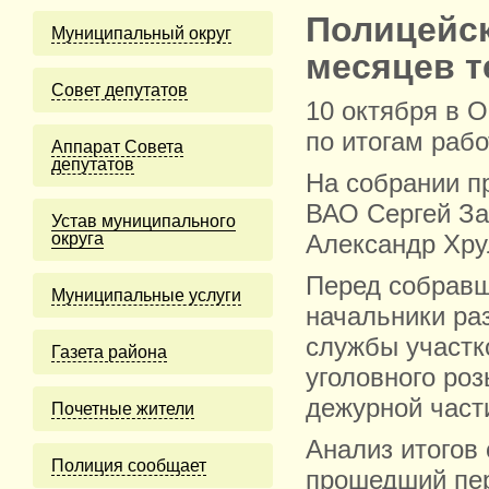
Полицейск
Муниципальный округ
месяцев т
Cовет депутатов
10 октября в 
по итогам рабо
Аппарат Совета
депутатов
На собрании п
ВАО Сергей За
Устав муниципального
округа
Александр Хру
Перед собравш
Муниципальные услуги
начальники ра
службы участк
Газета района
уголовного ро
дежурной част
Почетные жители
Анализ итогов
Полиция сообщает
прошедший пер