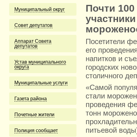
Почти 100
Муниципальный округ
участники
Cовет депутатов
мороженое
Посетители фе
Аппарат Совета
депутатов
его проведени
напитков и съе
Устав муниципального
городских нов
округа
столичного деп
Муниципальные услуги
«Самой популя
стали морожен
Газета района
проведения фе
тонн мороженог
Почетные жители
прохладительны
питьевой воды
Полиция сообщает