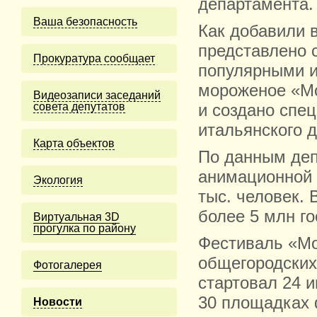
департамента.
Ваша безопасность
Как добавили 
представлено 
Прокуратура сообщает
популярными и
мороженое «Mo
Видеозаписи заседаний
совета депутатов
и создано спе
итальянского 
Карта объектов
По данным деп
анимационной 
Экология
тыс. человек.
более 5 млн го
Виртуальная 3D
прогулка по району
Фестиваль «Мо
общегородских
Фотогалерея
стартовал 24 
30 площадках 
Новости