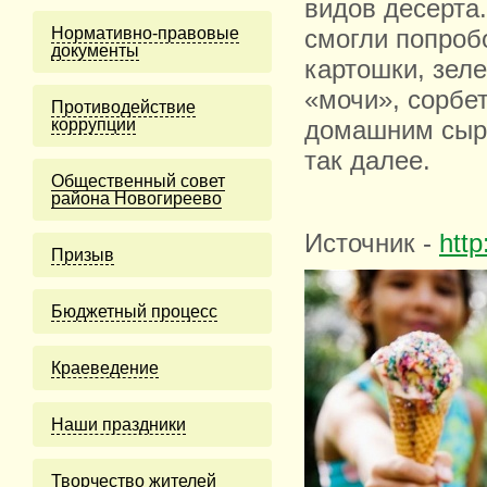
видов десерта
Нормативно-правовые
смогли попроб
документы
картошки, зел
«мочи», сорбет
Противодействие
коррупции
домашним сыро
так далее.
Общественный совет
района Новогиреево
Источник -
htt
Призыв
Бюджетный процесс
Краеведение
Наши праздники
Творчество жителей