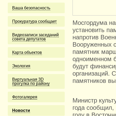
Ваша безопасность
Прокуратура сообщает
Мосгордума на
установить па
Видеозаписи заседаний
напротив Воен
совета депутатов
Вооруженных с
памятник марш
Карта объектов
одноименном б
будут финанси
Экология
организаций. 
Виртуальная 3D
памятников вы
прогулка по району
Фотогалерея
Министр культ
года сообщил,
Новости
году в Восточ