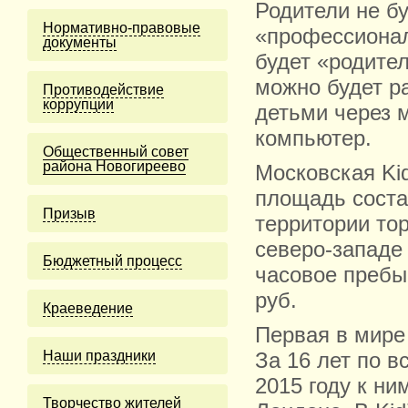
Родители не бу
Нормативно-правовые
«профессионал
документы
будет «родите
можно будет р
Противодействие
коррупции
детьми через 
компьютер.
Общественный совет
района Новогиреево
Московская Ki
площадь состав
Призыв
территории то
северо-западе 
Бюджетный процесс
часовое пребыв
руб.
Краеведение
Первая в мире 
Наши праздники
За 16 лет по в
2015 году к ни
Творчество жителей