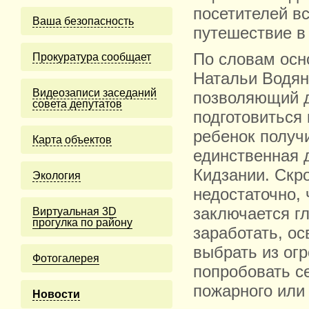
посетителей в
Ваша безопасность
путешествие в 
По словам осн
Прокуратура сообщает
Натальи Водян
Видеозаписи заседаний
позволяющий д
совета депутатов
подготовиться 
ребенок получ
Карта объектов
единственная 
Кидзании. Скро
Экология
недостаточно, 
заключается г
Виртуальная 3D
прогулка по району
заработать, о
выбрать из ог
Фотогалерея
попробовать се
пожарного или 
Новости