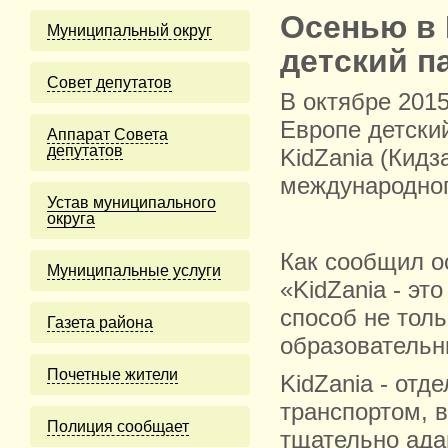
Осенью в 
Муниципальный округ
детский п
Cовет депутатов
В октябре 2015
Европе детски
Аппарат Совета
депутатов
KidZania (Кид
международног
Устав муниципального
округа
Как сообщил о
Муниципальные услуги
«KidZania - эт
способ не толь
Газета района
образовательн
Почетные жители
KidZania - от
транспортом, 
Полиция сообщает
тщательно ада