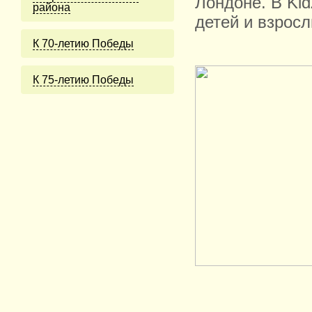
Лондоне. В Ki
района
детей и взросл
К 70-летию Победы
К 75-летию Победы