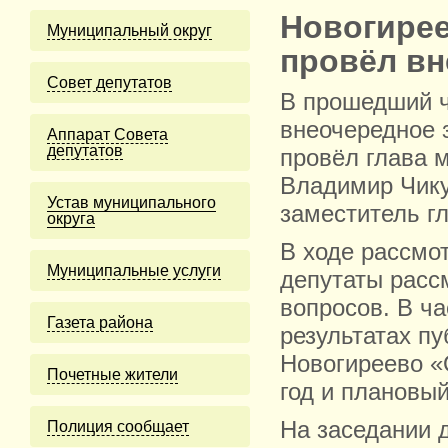
Новогирее
Муниципальный округ
провёл вн
Cовет депутатов
В прошедший ч
внеочередное 
Аппарат Совета
депутатов
провёл глава 
Владимир Чику
Устав муниципального
заместитель г
округа
В ходе рассмо
Муниципальные услуги
депутаты расс
вопросов. В ч
Газета района
результатах п
Новогиреево «
Почетные жители
год и плановый
На заседании 
Полиция сообщает