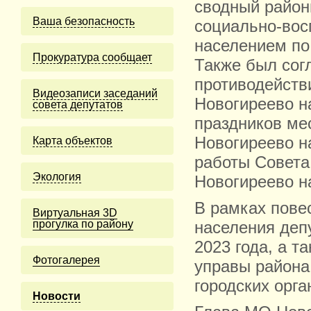
сводный район
Ваша безопасность
социально-вос
населением по 
Прокуратура сообщает
Также был сог
противодейств
Видеозаписи заседаний
Новогиреево н
совета депутатов
праздников ме
Новогиреево н
Карта объектов
работы Совета
Экология
Новогиреево на
В рамках пове
Виртуальная 3D
прогулка по району
населения деп
2023 года, а т
Фотогалерея
управы района
городских орга
Новости