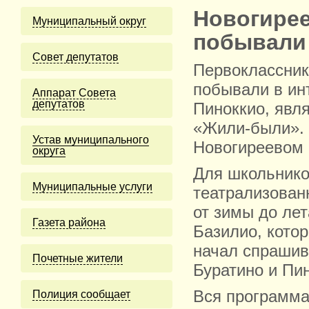
Новогирее
Муниципальный округ
побывали 
Cовет депутатов
Первоклассник
побывали в ин
Аппарат Совета
депутатов
Пиноккио, явл
«Жили-были». 
Устав муниципального
Новогиреевом 
округа
Для школьнико
Муниципальные услуги
театрализован
от зимы до лет
Газета района
Базилио, котор
начал спрашива
Почетные жители
Буратино и Пин
Вся программа 
Полиция сообщает