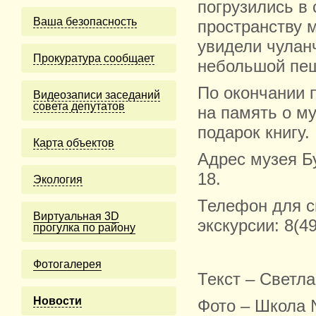
погрузились в
Ваша безопасность
пространству 
увидели чулан
Прокуратура сообщает
небольшой пещ
По окончании 
Видеозаписи заседаний
совета депутатов
на память о м
подарок книгу.
Карта объектов
Адрес музея Б
18.
Экология
Телефон для с
Виртуальная 3D
экскурсии: 8(49
прогулка по району
Фотогалерея
Текст – Светл
Новости
Фото – Школа 