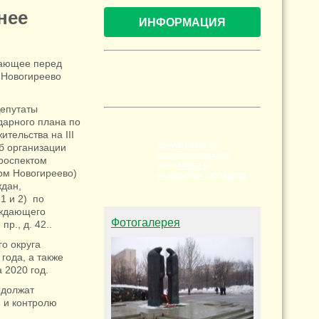
нее
ИНФОРМАЦИЯ
шающее перед
 Новогиреево
Депутаты
дарного плана по
тельства на III
б организации
СПРАВОЧНИК ПО
ОБРАЩЕНИЯМ КУДА
проспектом
ОБРАТИТСЯ В
том Новогиреево)
РАЗЛИЧНЫХ СИТУАЦИЯХ
ждан,
 1 и 2) по
аждающего
Фотогалерея
пр., д. 42..
о округа
 года, а также
 2020 год.
одолжат
 и контролю