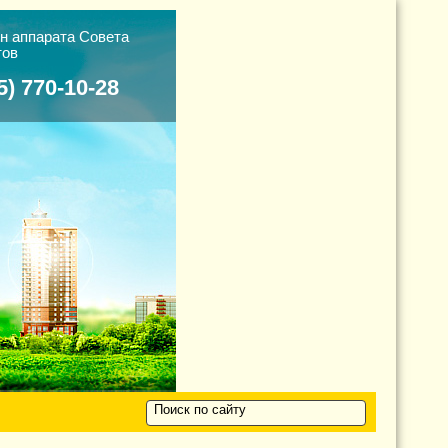
н аппарата Cовета
тов
5) 770-10-28