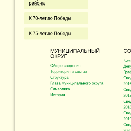
района
К 70-летию Победы
К 75-летию Победы
МУНИЦИПАЛЬНЫЙ
СО
ОКРУГ
Ком
Общие сведения
Деп
Территория и состав
Гра
Структура
Све
Глава муниципального округа
2016
Символика
Све
История
2017
Све
2018
Све
2019
Све
2020