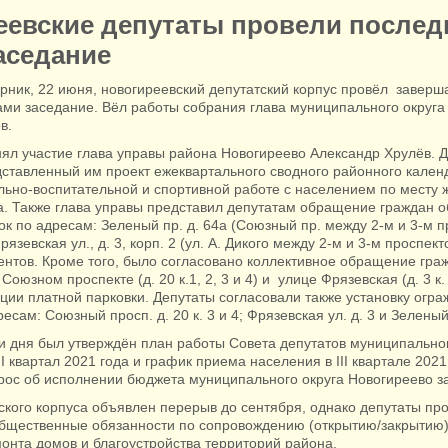
еевские депутаты провели послед
аседание
рник, 22 июня, новогиреевский депутатский корпус провёл завер
ами заседание. Вёл работы собрания глава муниципального округа
в.
нял участие глава управы района Новогиреево Александр Хрулёв. 
дставленный им проект ежеквартального сводного районного кален
льно-воспитательной и спортивной работе с населением по месту жи
а. Также глава управы представил депутатам обращение граждан о
ок по адресам: Зеленый пр. д. 64а (Союзный пр. между 2-м и 3-м 
язевская ул., д. 3, корп. 2 (ул. А. Дикого между 2-м и 3-м проспек
ентов. Кроме того, было согласовано коллективное обращение гра
юзном проспекте (д. 20 к.1, 2, 3 и 4) и улице Фрязевская (д. 3 к.
ции платной парковки. Депутаты согласовали также установку огр
есам: Союзный просп. д. 20 к. 3 и 4; Фрязевская ул. д. 3 и Зеленый 
и дня был утверждён план работы Совета депутатов муниципальног
I квартал 2021 года и график приема населения в III квартале 2021
рос об исполнении бюджета муниципального округа Новогиреево за
ского корпуса объявлен перерыв до сентября, однако депутаты пр
общественные обязанности по сопровождению (открытию/закрытию)
онта домов и благоустройства территорий района.