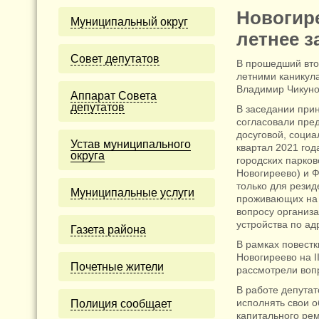
Новогир
Муниципальный округ
летнее з
Cовет депутатов
В прошедший вто
летними каникул
Владимир Чикуно
Аппарат Совета
депутатов
В заседании при
согласовали пре
досуговой, социа
Устав муниципального
квартал 2021 год
округа
городских парков
Новогиреево) и Фр
только для резид
Муниципальные услуги
проживающих на Со
вопросу организа
устройства по адр
Газета района
В рамках повестк
Новогиреево на II
Почетные жители
рассмотрели воп
В работе депутат
исполнять свои 
Полиция сообщает
капитального рем