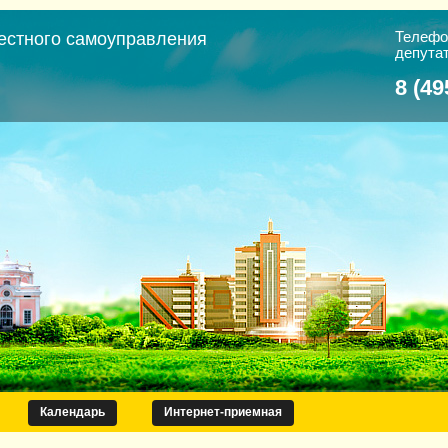
Телефо
естного самоуправления
депута
8 (49
Календарь
Интернет-приемная