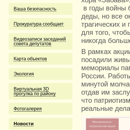
хора «Забава»
в годы войны 
Ваша безопасность
деды, но все о
трагических и
Прокуратура сообщает
для того, что
Видеозаписи заседаний
никогда больш
совета депутатов
В рамках акци
посадили живы
Карта объектов
мемориалы пам
Экология
России. Работ
минутой молча
Виртуальная 3D
отдав им засл
прогулка по району
что патриотизм
реальные дела
Фотогалерея
Новости