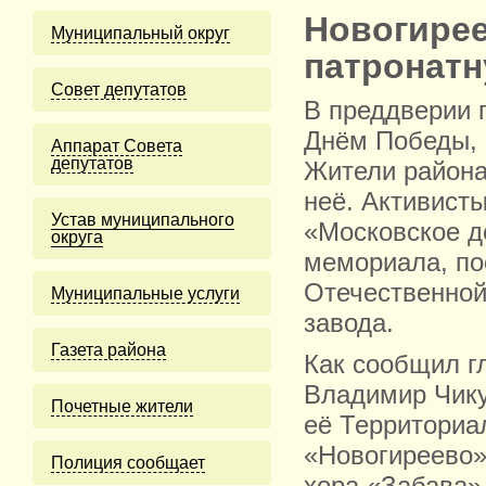
Новогире
Муниципальный округ
патронатн
Cовет депутатов
В преддверии 
Днём Победы, 
Аппарат Совета
депутатов
Жители района
неё. Активист
Устав муниципального
«Московское д
округа
мемориала, по
Отечественной
Муниципальные услуги
завода.
Газета района
Как сообщил г
Владимир Чику
Почетные жители
её Территориа
«Новогиреево»
Полиция сообщает