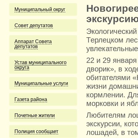
Новогирее
Муниципальный округ
экскурсию
Cовет депутатов
Экологический
Терлецком лес
Аппарат Совета
депутатов
увлекательные
22 и 29 января
Устав муниципального
округа
дворик», в ход
обитателями «К
Муниципальные услуги
жизни домашни
кормлении. Для
Газета района
морковки и ябл
Любителям лош
Почетные жители
экскурсии, кот
лошадей, в то
Полиция сообщает