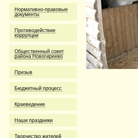
Нормативно-правовые
документы
Противодействие
коррупции
Общественный совет
района Новогиреево
Призыв
Бюджетный процесс
Краеведение
Наши праздники
Творчество жителей