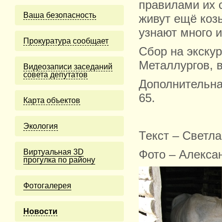
правилами их 
Ваша безопасность
живут ещё козы
узнают много и
Прокуратура сообщает
Сбор на экскур
Металлургов, в
Видеозаписи заседаний
совета депутатов
Дополнительна
65.
Карта объектов
Экология
Текст – Светл
Виртуальная 3D
Фото – Алекса
прогулка по району
Фотогалерея
Новости