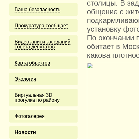
столицы. В за
Ваша безопасность
общение с жит
подкармливающ
Прокуратура сообщает
установку фот
По окончании п
Видеозаписи заседаний
обитает в Моск
совета депутатов
какова плотнос
Карта объектов
Экология
Виртуальная 3D
прогулка по району
Фотогалерея
Новости