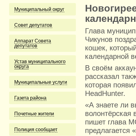
Новогирее
Муниципальный округ
календарн
Cовет депутатов
Глава муницип
Чикунов поздр
Аппарат Совета
депутатов
кошек, который
календарной в
Устав муниципального
округа
В своём аккау
рассказал так
Муниципальные услуги
которая появил
HeadHunter.
Газета района
«А знаете ли в
волонтёрская 
Почетные жители
пишет глава М
предлагается «
Полиция сообщает