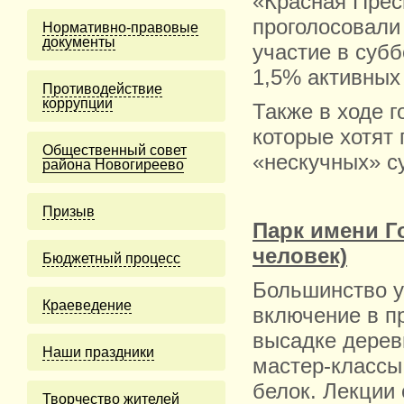
«Красная Прес
проголосовали 
Нормативно-правовые
документы
участие в суб
1,5% активных
Противодействие
коррупции
Также в ходе 
которые хотят 
Общественный совет
«нескучных» с
района Новогиреево
Призыв
Парк имени Г
человек)
Бюджетный процесс
Большинство у
Краеведение
включение в п
высадке дерев
Наши праздники
мастер-классы
белок. Лекции 
Творчество жителей