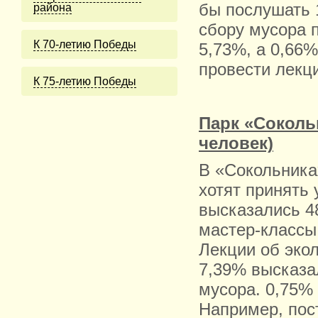
бы послушать 
района
сбору мусора 
К 70-летию Победы
5,73%, а 0,66%
провести лекц
К 75-летию Победы
Парк «Соколь
человек)
В «Сокольника
хотят принять 
высказались 4
мастер-классы
Лекции об эко
7,39% высказа
мусора. 0,75%
Например, пос