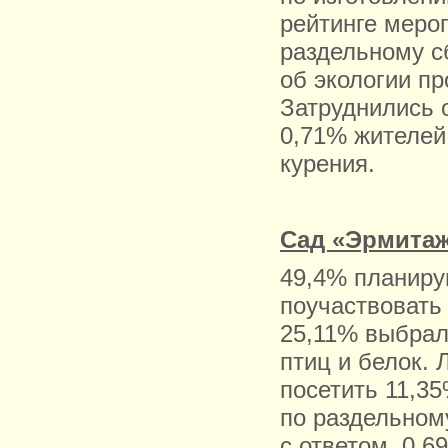
рейтинге меро
раздельному с
об экологии п
Затруднились 
0,71% жителей.
курения.
Сад «Эрмитаж
49,4% планиру
поучаствовать 
25,11% выбрал
птиц и белок. 
посетить 11,3
по раздельном
с ответом, 0,