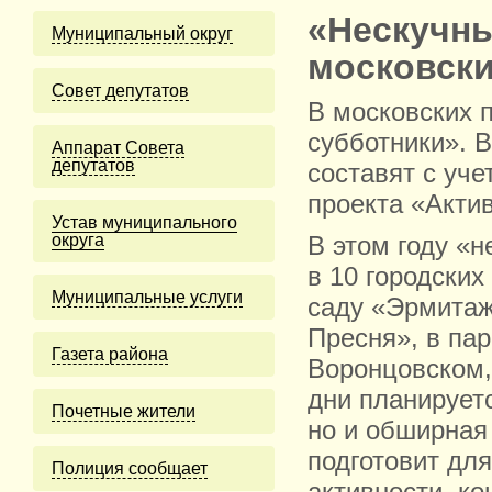
«Нескучны
Муниципальный округ
московски
Cовет депутатов
В московских 
субботники». 
Аппарат Совета
депутатов
составят с уч
проекта «Акти
Устав муниципального
округа
В этом году «н
в 10 городских
Муниципальные услуги
саду «Эрмитаж
Пресня», в пар
Газета района
Воронцовском,
дни планирует
Почетные жители
но и обширная
подготовит дл
Полиция сообщает