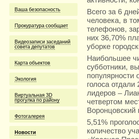
активности, ко
Ваша безопасность
Всего за 6 дне
человека, в т
Прокуратура сообщает
телефонов, за
них 36,70% пл
Видеозаписи заседаний
уборке городск
совета депутатов
Наибольшее чи
Карта объектов
субботники, в
популярности о
Экология
голоса отдали
лидеров – Лиан
Виртуальная 3D
прогулка по району
четвертом мест
Воронцовский 
Фотогалерея
5,51% проголо
количество уч
Новости