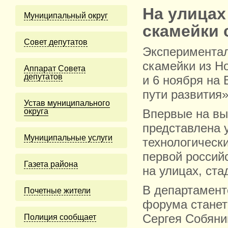
На улицах
Муниципальный округ
скамейки 
Cовет депутатов
Экспериментал
скамейки из Н
Аппарат Совета
депутатов
и 6 ноября на
пути развития»
Устав муниципального
округа
Впервые на вы
представлена 
Муниципальные услуги
технологическ
первой российс
Газета района
на улицах, ста
В департамент
Почетные жители
форума станет
Сергея Собянин
Полиция сообщает