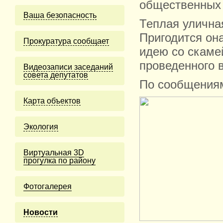
общественных 
Ваша безопасность
Теплая улична
Пригодится он
Прокуратура сообщает
идею со скаме
проведенного в
Видеозаписи заседаний
совета депутатов
По сообщения
Карта объектов
Экология
Виртуальная 3D
прогулка по району
Фотогалерея
Новости