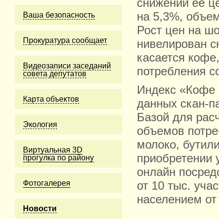
снижении ее ц
на 5,3%, объем
Ваша безопасность
Рост цен на ш
Прокуратура сообщает
нивелирован с
касается кофе,
Видеозаписи заседаний
потребления со
совета депутатов
Индекс «Кофе 
Карта объектов
данных скан-па
Базой для рас
Экология
объемов потре
молоко, бутил
Виртуальная 3D
приобретении 
прогулка по району
онлайн посред
Фотогалерея
от 10 тыс. уча
населением от 
Новости