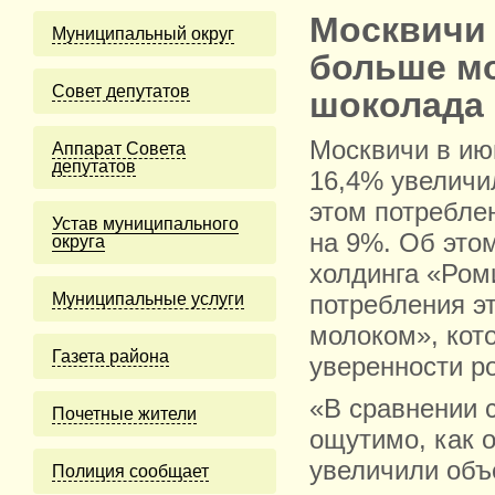
Москвичи 
Муниципальный округ
больше мо
Cовет депутатов
шоколада
Москвичи в и
Аппарат Совета
депутатов
16,4% увеличил
этом потребле
Устав муниципального
на 9%. Об это
округа
холдинга «Ром
Муниципальные услуги
потребления э
молоком», кот
Газета района
уверенности р
«В сравнении с
Почетные жители
ощутимо, как 
увеличили объ
Полиция сообщает