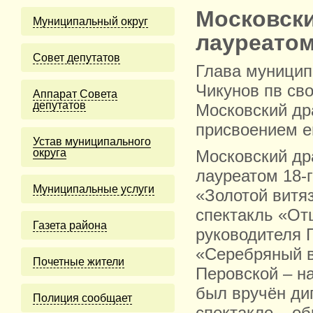
Московски
Муниципальный округ
лауреатом
Cовет депутатов
Глава муницип
Чикунов пв св
Аппарат Совета
депутатов
Московский др
присвоением е
Устав муниципального
округа
Московский др
лауреатом 18-
Муниципальные услуги
«Золотой витя
спектакль «От
Газета района
руководителя 
«Серебряный в
Почетные жители
Перовской – н
был вручён ди
Полиция сообщает