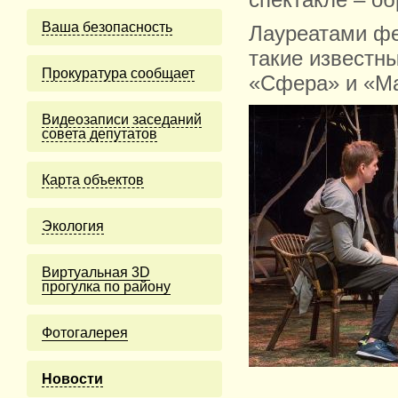
спектакле – о
Ваша безопасность
Лауреатами фе
такие известн
Прокуратура сообщает
«Сфера» и «Ма
Видеозаписи заседаний
совета депутатов
Карта объектов
Экология
Виртуальная 3D
прогулка по району
Фотогалерея
Новости