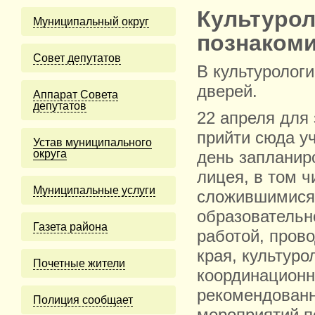
Культурол
Муниципальный округ
познаком
Cовет депутатов
В культуролог
дверей.
Аппарат Совета
депутатов
22 апреля для
прийти сюда у
Устав муниципального
округа
день запланир
лицея, в том 
Муниципальные услуги
сложившимися
образовательно
Газета района
работой, пров
края, культур
Почетные жители
координационн
рекомендован
Полиция сообщает