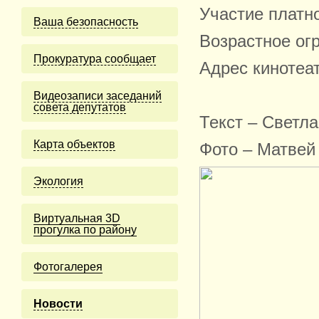
Участие платн
Ваша безопасность
Возрастное ог
Прокуратура сообщает
Адрес кинотеат
Видеозаписи заседаний
совета депутатов
Текст – Светл
Карта объектов
Фото – Матвей
Экология
Виртуальная 3D
прогулка по району
Фотогалерея
Новости