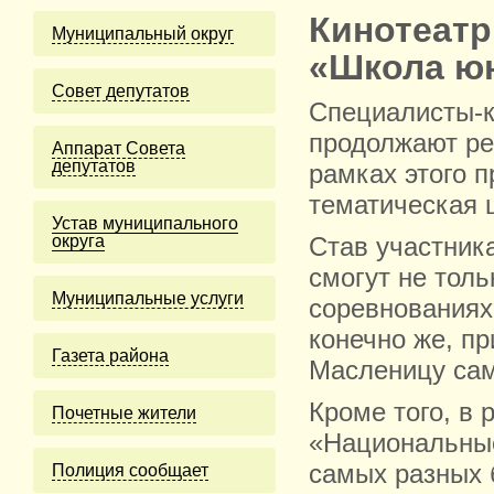
Кинотеатр
Муниципальный округ
«Школа ю
Cовет депутатов
Специалисты-к
продолжают ре
Аппарат Совета
депутатов
рамках этого 
тематическая 
Устав муниципального
округа
Став участник
смогут не толь
Муниципальные услуги
соревнованиях,
конечно же, пр
Газета района
Масленицу сам
Кроме того, в 
Почетные жители
«Национальные
самых разных 
Полиция сообщает