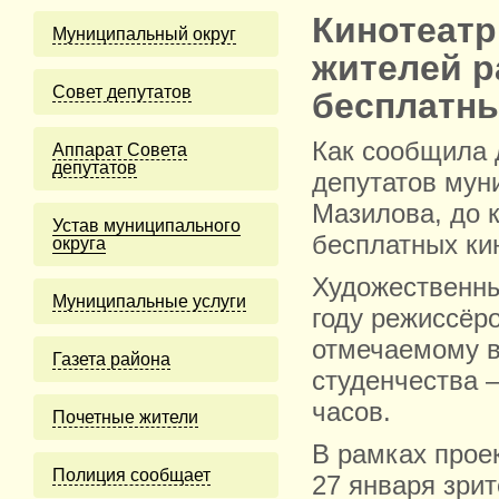
Кинотеатр
Муниципальный округ
жителей р
Cовет депутатов
бесплатн
Как сообщила 
Аппарат Совета
депутатов
депутатов мун
Мазилова, до 
Устав муниципального
бесплатных ки
округа
Художественны
Муниципальные услуги
году режиссёр
отмечаемому в
Газета района
студенчества 
часов.
Почетные жители
В рамках прое
Полиция сообщает
27 января зри