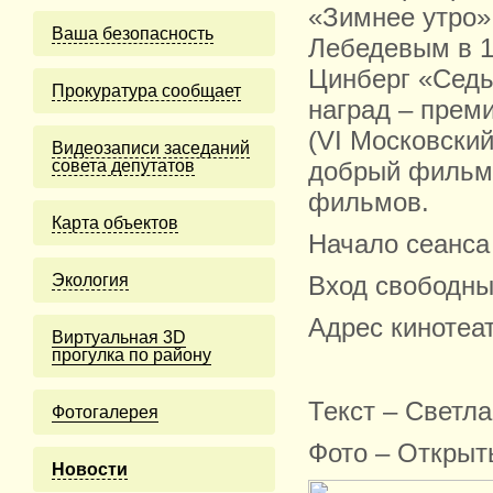
«Зимнее утро»
Ваша безопасность
Лебедевым в 1
Цинберг «Седь
Прокуратура сообщает
наград – прем
(VI Московский
Видеозаписи заседаний
совета депутатов
добрый фильм»
фильмов.
Карта объектов
Начало сеанса 
Экология
Вход свободны
Адрес кинотеат
Виртуальная 3D
прогулка по району
Текст – Светл
Фотогалерея
Фото – Открыт
Новости