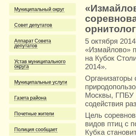
«Измайлов
Муниципальный округ
соревнова
Cовет депутатов
орнитоло
5 октября
2014
Аппарат Совета
депутатов
«Измайлово» п
на Кубок Стол
Устав муниципального
2014».
округа
Организаторы 
Муниципальные услуги
природопользо
Москвы, ГПБУ 
Газета района
содействия ра
Почетные жители
Цель соревнов
видов птиц с 
Полиция сообщает
Кубка станови