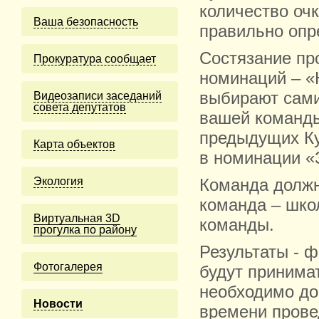
количество оч
Ваша безопасность
правильно опр
Состязание пр
Прокуратура сообщает
номинаций – «
выбирают сами 
Видеозаписи заседаний
совета депутатов
вашей команды
предыдущих Ку
Карта объектов
в номинации «
Экология
Команда должн
команда – школ
Виртуальная 3D
команды.
прогулка по району
Результаты - 
Фотогалерея
будут принима
необходимо до 
Новости
времени прове