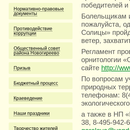
победителей и
Нормативно-правовые
документы
Болельщикам и
пожалуйста, од
Противодействие
Солицы» пройд
коррупции
ветер, захвати
Общественный совет
Регламент про
района Новогиреево
орнитологии «О
сайте
http://ww
Призыв
По вопросам у
Бюджетный процесс
природных тер
телефонам: 8(4
Краеведение
экологическог
а также в НП 
Наши праздники
38, 8-495-942-
Творчество жителей