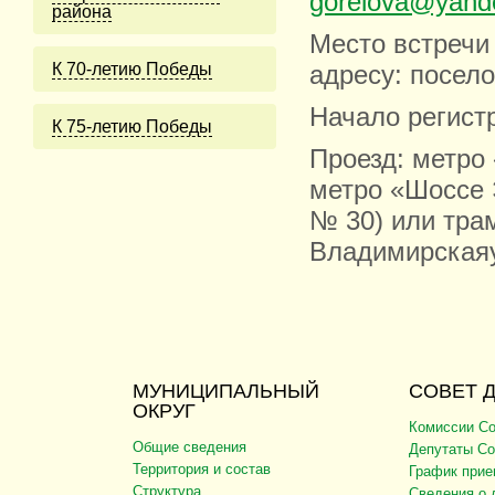
gorelova@yand
района
Место встречи
К 70-летию Победы
адресу: посело
Начало регистр
К 75-летию Победы
Проезд: метро
метро «Шоссе 
№ 30) или тра
Владимирскаяу
МУНИЦИПАЛЬНЫЙ
СОВЕТ 
ОКРУГ
Комиссии Со
Общие сведения
Депутаты Со
Территория и состав
График прие
Структура
Сведения о 