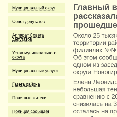
Главный в
Муниципальный округ
рассказал
Cовет депутатов
прошедше
Около 25 тыся
Аппарат Совета
депутатов
территории рай
филиалах №№ 2
Устав муниципального
Об этом сообщ
округа
одном из засе
Муниципальные услуги
округа Новогир
Елена Леонидо
Газета района
небольшая тен
сравнению с 2
Почетные жители
снизилась на 
осталась на п
Полиция сообщает