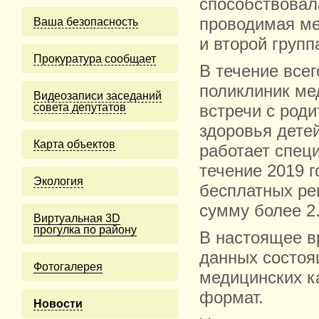
способствовал
проводимая ме
Ваша безопасность
и второй групп
Прокуратура сообщает
В течение всег
поликлиник ме
Видеозаписи заседаний
совета депутатов
встречи с род
здоровья дете
Карта объектов
работает спец
течение 2019 
Экология
бесплатных ре
сумму более 2
Виртуальная 3D
прогулка по району
В настоящее в
данных состоя
Фотогалерея
медицинских к
формат.
Новости