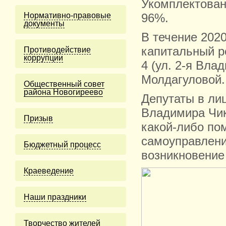
Укомплектован
Нормативно-правовые
96%.
документы
В течение 2020
капитальный р
Противодействие
коррупции
4 (ул. 2-я Вла
Молдагуловой.
Общественный совет
района Новогиреево
Депутаты в ли
Владимира Чик
Призыв
какой-либо по
самоуправлени
Бюджетный процесс
возникновение
Краеведение
Наши праздники
Творчество жителей