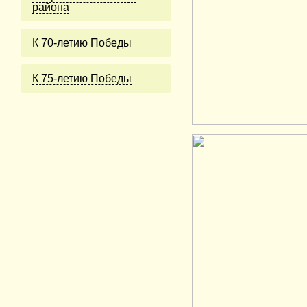
района
К 70-летию Победы
К 75-летию Победы