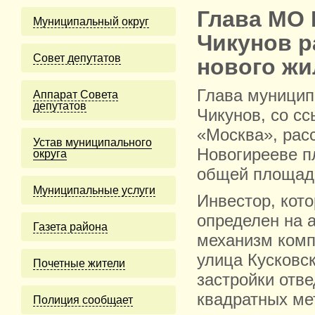
Глава МО
Муниципальный округ
Чикунов р
Cовет депутатов
нового жи
Глава муницип
Аппарат Совета
депутатов
Чикунов, со с
«Москва», расс
Устав муниципального
Новогирееве п
округа
общей площадь
Муниципальные услуги
Инвестор, кот
определен на а
Газета района
механизм комп
улица Кусковс
Почетные жители
застройки отв
квадратных ме
Полиция сообщает