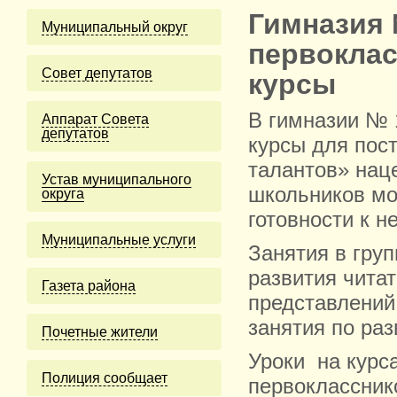
Гимназия 
Муниципальный округ
первоклас
Cовет депутатов
курсы
В гимназии № 
Аппарат Совета
депутатов
курсы для пос
талантов» нац
Устав муниципального
школьников мо
округа
готовности к не
Муниципальные услуги
Занятия в гру
развития чита
Газета района
представлений
занятия по раз
Почетные жители
Уроки на курс
Полиция сообщает
первоклассник